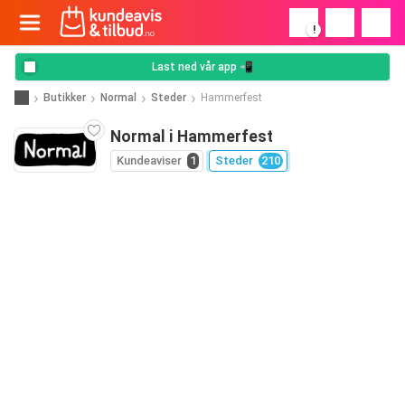
!
Last ned vår app 📲
Butikker
Normal
Steder
Hammerfest
Normal i Hammerfest
Kundeaviser
1
Steder
210