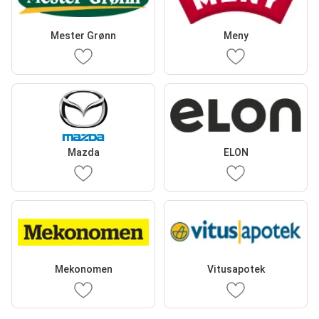
Mester Grønn
Meny
Mazda
ELON
Mekonomen
Vitusapotek