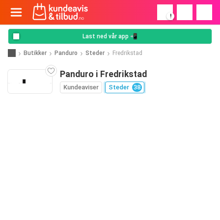
!
Last ned vår app 📲
Butikker
Panduro
Steder
Fredrikstad
Panduro i Fredrikstad
Kundeaviser
Steder
38