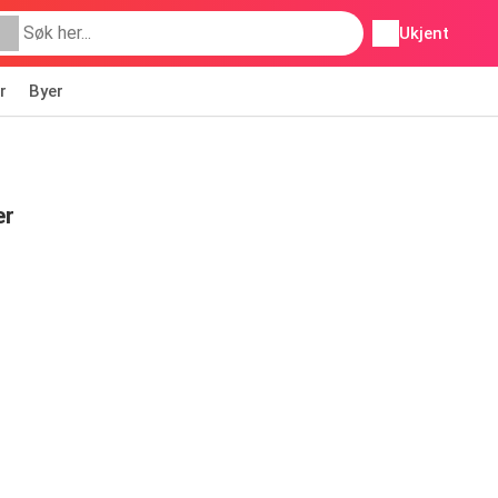
Ukjent
r
Byer
er