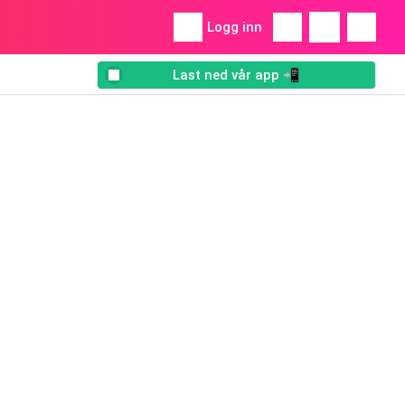
Logg inn
Last ned vår app 📲