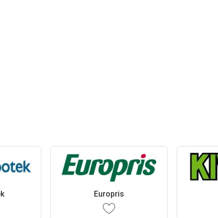
ek
Europris