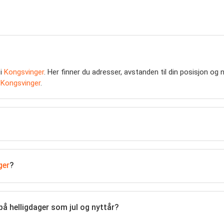
 i
Kongsvinger
. Her finner du adresser, avstanden til din posisjon og n
i
Kongsvinger
.
ger
?
på helligdager som jul og nyttår?