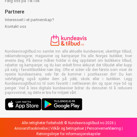
Følg oss på TikTok
Partnere
Interessert i et partnerskap?
Kontakt oss
Kundeavisogtilbud.no samler inn alle aktuelle kundeaviser, ukentlige tilbud,
reklamebrosjyrer, magasiner og kampanjer fra alle Norges butikker, hver
eneste dag. På denne måten holder vi deg oppdatert om butikkens tilbud,
rabatter og kampanjer, og du kan enkelt finne akkurat det tilbudet eller kupp
på salg i favorittbutikker nær deg. Ofte er siden vår den første som viser de
nyeste kundeavisene, selv før de kommer i postkassen din! Du kan
selvfølgelig også sjekke dem på jobb, skole eller i butikken. Legg
Kundeavisogtilbud.no til som favoritt i nettleseren din og spar mye tid og
penger. Ved å lese digitale kundeaviser bidrar du dessuten til å redusere
papirsvinnet, og dette er bra for miljøet vårt.
Alle rettigheter forbeholdt © Kundeavisogtilbud.no 2026 |
Ansvarsfraskrivelse
|
Vilkår og betingelser
|
Personvernerklæring
|
Retningslinjer for informasjonskapsler