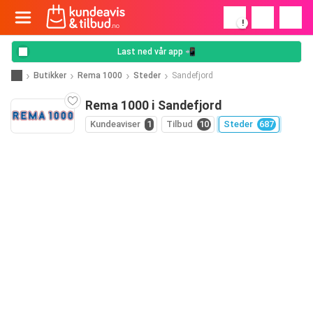
!
Last ned vår app 📲
Butikker
Rema 1000
Steder
Sandefjord
Rema 1000 i Sandefjord
Kundeaviser
1
Tilbud
10
Steder
687