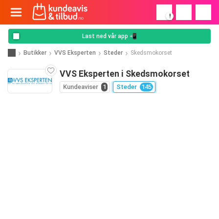
!
Last ned vår app 📲
Butikker
VVS Eksperten
Steder
Skedsmokorset
VVS Eksperten i Skedsmokorset
Kundeaviser
1
Steder
145