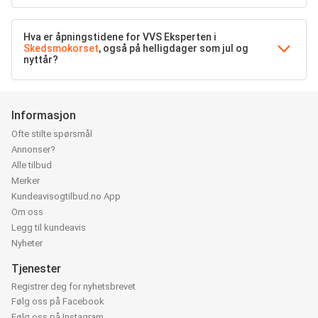
Hva er åpningstidene for VVS Eksperten i
Skedsmokorset
, også på helligdager som jul og
nyttår?
Informasjon
Ofte stilte spørsmål
Annonser?
Alle tilbud
Merker
Kundeavisogtilbud.no App
Om oss
Legg til kundeavis
Nyheter
Tjenester
Registrer deg for nyhetsbrevet
Følg oss på Facebook
Følg oss på Instagram