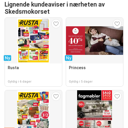
Lignende kundeaviser i nærheten av
Skedsmokorset
Ny
Ny
Rusta
Princess
Gyldig i 6 dager
Gyldig i 5 dager