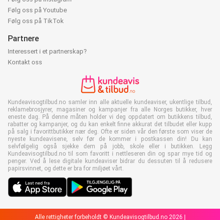
Følg oss på Youtube
Følg oss på TikTok
Partnere
Interessert i et partnerskap?
Kontakt oss
Kundeavisogtilbud.no samler inn alle aktuelle kundeaviser, ukentlige tilbud,
reklamebrosjyrer, magasiner og kampanjer fra alle Norges butikker, hver
eneste dag. På denne måten holder vi deg oppdatert om butikkens tilbud,
rabatter og kampanjer, og du kan enkelt finne akkurat det tilbudet eller kupp
på salg i favorittbutikker nær deg. Ofte er siden vår den første som viser de
nyeste kundeavisene, selv før de kommer i postkassen din! Du kan
selvfølgelig også sjekke dem på jobb, skole eller i butikken. Legg
Kundeavisogtilbud.no til som favoritt i nettleseren din og spar mye tid og
penger. Ved å lese digitale kundeaviser bidrar du dessuten til å redusere
papirsvinnet, og dette er bra for miljøet vårt.
Alle rettigheter forbeholdt © Kundeavisogtilbud.no 2026 |