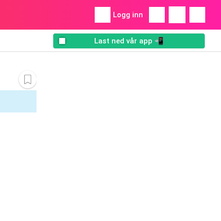
Logg inn
Last ned vår app 📲