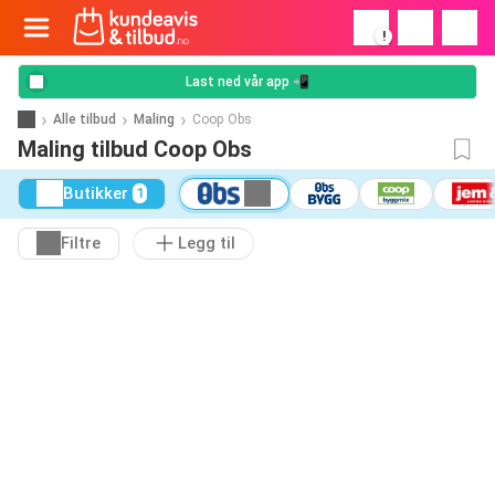
!
Last ned vår app 📲
Alle tilbud
Maling
Coop Obs
Maling tilbud Coop Obs
Butikker
1
Filtre
Legg til