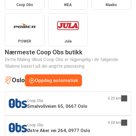
Coop Obs
IKEA
Maxbo
POWER
Jula
Nærmeste Coop Obs butikk
Dette Maling tilbud Coop Obs er tilgjengelig i de følgende
filialene basert på din angitte plassering:
Oslo
Oppdag automatisk
5.25 km
Coop Obs
Smalvollveien 65, 0667 Oslo
9.58 km
Coop Obs
Østre Aker vei 264, 0977 Oslo