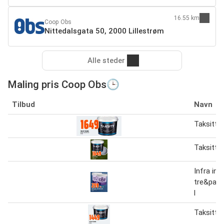
16.55 km
Coop Obs
Nittedalsgata 50, 2000 Lillestrøm
Alle steder
Maling pris Coop Obs🕒
Tilbud
Navn
Taksitt m
Taksitt m
Infra inte
tre&pane
l
Taksitt m