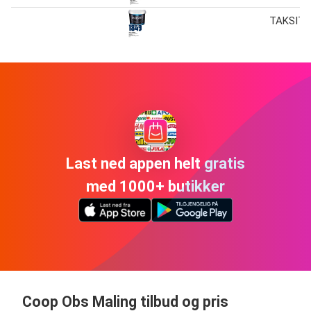
TAKSITT
Last ned appen helt gratis
med 1000+ butikker
Coop Obs Maling tilbud og pris