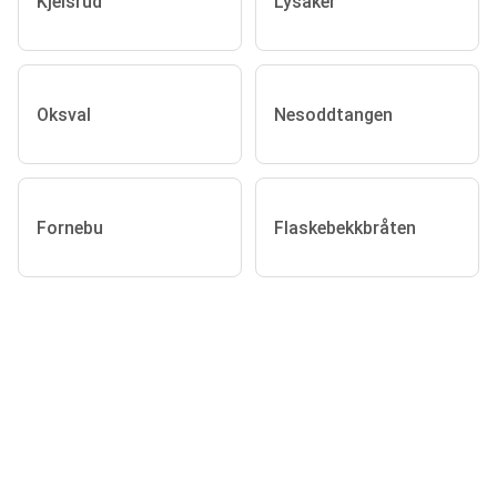
Kjelsrud
Lysaker
Oksval
Nesoddtangen
Fornebu
Flaskebekkbråten