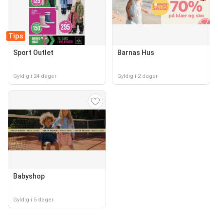
Tips
Sport Outlet
Barnas Hus
Gyldig i 24 dager
Gyldig i 2 dager
Babyshop
Gyldig i 5 dager