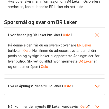
Hvis du ønsker mer informasjon om BR Leker i Oslo eller i
nærheten, kan du besøke BR Leker sin nettside.
Spørsmål og svar om BR Leker
Hvor finner jeg BR Leker butikker i
Oslo
?
På denne siden får du en oversikt over alle
BR Leker
butikker i
Oslo
. Her finner du adresser, avstanden til din
posisjon og nyttige lenker til oppdaterte Åpningstider for
hver butikk. Slik vet du alltid hvor nærmeste
BR Leker
er,
og om den er åpen i
Oslo
.
Hva er Åpningstidene til BR Leker i
Oslo
?
Når kommer den nyeste BR Leker kundeavis i
Oslo
?