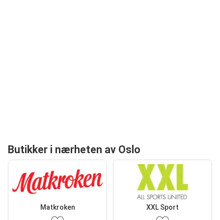
Butikker i nærheten av Oslo
Matkroken
XXL Sport