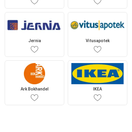
Jernia
Vitusapotek
Ark Bokhandel
IKEA