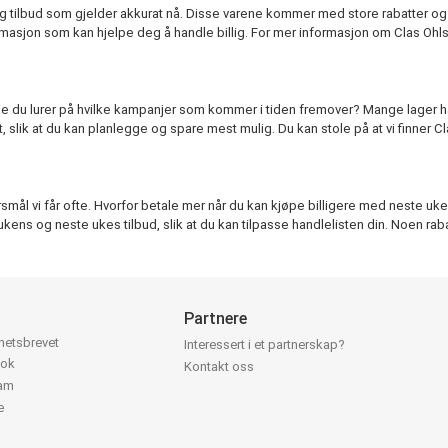
tilbud som gjelder akkurat nå. Disse varene kommer med store rabatter og kan 
rmasjon som kan hjelpe deg å handle billig. For mer informasjon om Clas Ohl
kje du lurer på hvilke kampanjer som kommer i tiden fremover? Mange lager h
rst, slik at du kan planlegge og spare mest mulig. Du kan stole på at vi finner
l vi får ofte. Hvorfor betale mer når du kan kjøpe billigere med neste ukes t
kens og neste ukes tilbud, slik at du kan tilpasse handlelisten din. Noen rabat
Partnere
yhetsbrevet
Interessert i et partnerskap?
ook
Kontakt oss
ram
e