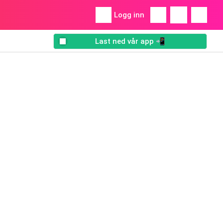
Logg inn
Last ned vår app 📲