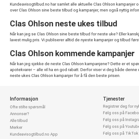
Kundeavisogtilbud.no har samlet alle aktuelle Clas Ohlson kampanjer og 
over Clas Ohlson sine beste tilbud og kampanjer, men også nyttig info
Clas Ohlson neste ukes tilbud
Når kan jeg se Clas Ohlson sine beste tilbud for neste uke? Eller kans
lavest mulig pris. Vi publiserer alltid de nyeste kampanjer og tilbud fø
Clas Ohlson kommende kampanjer
Når kan jeg sjekke de neste Clas Ohlson kampanjene? Dette er et spørsmå
apotekvarer – alle vil ha en god rabatt. Derfor viser vi deg både denne u
neste ukes Clas Ohlson kampanjer for å få den beste prisen.
Informasjon
Tjenester
Registrer deg for n
Ofte stilte spørsmål
Følg oss på Faceb
Annonser?
Følg oss på Instag
Alle tilbud
Følg oss på Youtub
Merker
Følg oss på TikTok
Kundeavisogtilbud.no App