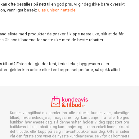
ofte bestilles på nett til en god pris. Vi gir deg ikke bare oversikt
son, vennligst besøk:
Clas Ohlson nettside
andleliste med produkter de ønsker å kjøpe neste uke, slik at de får
 Clas Ohlson tilbudene for neste uke med de beste rabatter.
ilbud? Enten det gjelder fest, ferie, leker, byggevarer eller
ter gjelder kun online eller i en begrenset periode, så sjekk alltid
Kundeavisogtilbud.no samler inn alle aktuelle kundeaviser, ukentlige
tilbud, reklamebrosjyrer, magasiner og kampanjer fra alle Norges
butikker, hver eneste dag. På denne måten holder vi deg oppdatert om
butikkens tilbud, rabatter og kampanjer, og du kan enkelt finne akkurat
det tilbudet eller kupp på salg i favorittbutikker nær deg. Ofte er siden
vår den første som viser de nyeste kundeavisene, selv før de kommer i