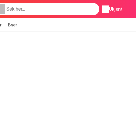
Ukjent
r
Byer