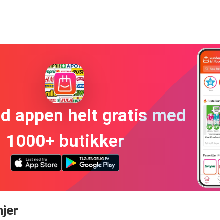
ed appen helt gratis med
1000+ butikker
njer