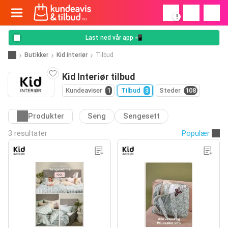
!
Last ned vår app 📲
Butikker
Kid Interiør
Tilbud
Kid Interiør tilbud
Kundeaviser
1
Tilbud
3
Steder
108
Produkter
Seng
Sengesett
3 resultater
Populær