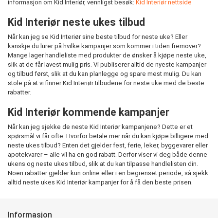
informasjon om Kid Interiør, vennligst besøk:
Kid Interiør nettside
Kid Interiør neste ukes tilbud
Når kan jeg se Kid Interiør sine beste tilbud for neste uke? Eller
kanskje du lurer på hvilke kampanjer som kommer i tiden fremover?
Mange lager handleliste med produkter de ønsker å kjøpe neste uke,
slik at de får lavest mulig pris. Vi publiserer alltid de nyeste kampanjer
og tilbud først, slik at du kan planlegge og spare mest mulig. Du kan
stole på at vi finner Kid Interiør tilbudene for neste uke med de beste
rabatter.
Kid Interiør kommende kampanjer
Når kan jeg sjekke de neste Kid Interiør kampanjene? Dette er et
spørsmål vi får ofte. Hvorfor betale mer når du kan kjøpe billigere med
neste ukes tilbud? Enten det gjelder fest, ferie, leker, byggevarer eller
apotekvarer – alle vil ha en god rabatt. Derfor viser vi deg både denne
ukens og neste ukes tilbud, slik at du kan tilpasse handlelisten din.
Noen rabatter gjelder kun online eller i en begrenset periode, så sjekk
alltid neste ukes Kid Interiør kampanjer for å få den beste prisen.
Informasjon