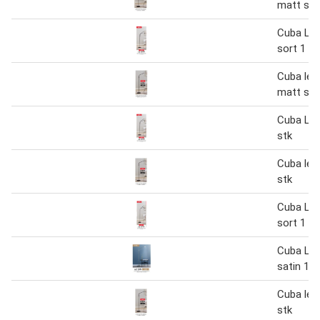
matt sor
Cuba Le
sort 1 st
Cuba les
matt sor
Cuba Le
stk
Cuba les
stk
Cuba Le
sort 1 st
Cuba Le
satin 1 s
Cuba les
stk