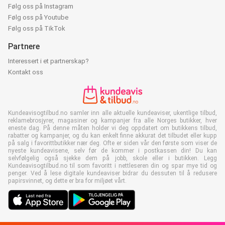
Følg oss på Instagram
Følg oss på Youtube
Følg oss på TikTok
Partnere
Interessert i et partnerskap?
Kontakt oss
Kundeavisogtilbud.no samler inn alle aktuelle kundeaviser, ukentlige tilbud,
reklamebrosjyrer, magasiner og kampanjer fra alle Norges butikker, hver
eneste dag. På denne måten holder vi deg oppdatert om butikkens tilbud,
rabatter og kampanjer, og du kan enkelt finne akkurat det tilbudet eller kupp
på salg i favorittbutikker nær deg. Ofte er siden vår den første som viser de
nyeste kundeavisene, selv før de kommer i postkassen din! Du kan
selvfølgelig også sjekke dem på jobb, skole eller i butikken. Legg
Kundeavisogtilbud.no til som favoritt i nettleseren din og spar mye tid og
penger. Ved å lese digitale kundeaviser bidrar du dessuten til å redusere
papirsvinnet, og dette er bra for miljøet vårt.