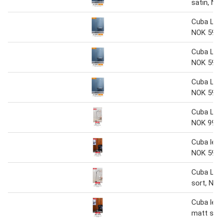
satin, N
Cuba Le
NOK 599
Cuba Le
NOK 599
Cuba Le
NOK 599
Cuba Le
NOK 999
Cuba les
NOK 599
Cuba Le
sort, NO
Cuba les
matt sor