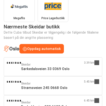
Megaflis
Price Lagerbutikk
Nærmeste Skeidar butikk
Dette Cuba tilbud Skeidar er tilgjengelig i de følgende filialene
basert på din angitte plassering:
Oslo
Oppdag automatisk
3.39 km
Skeidar
Sørkedalsveien 33 0369 Oslo
5.45 km
Skeidar
Strømsveien 245 0668 Oslo
6.45 km
Skeidar