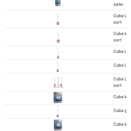
satin
Cuba Le
sort
Cuba les
sort
Cuba Le
Cuba Le
Cuba Le
sort
Cuba les
Cuba gul
Cuba les