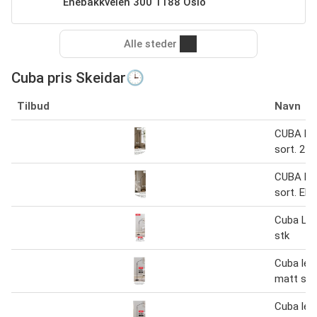
Enebakkveien 300 1188 Oslo
Alle steder
Cuba pris Skeidar🕒
Tilbud
Navn
CUBA L
sort. 2 
CUBA L
sort. EN
Cuba Le
stk
Cuba les
matt sor
Cuba les