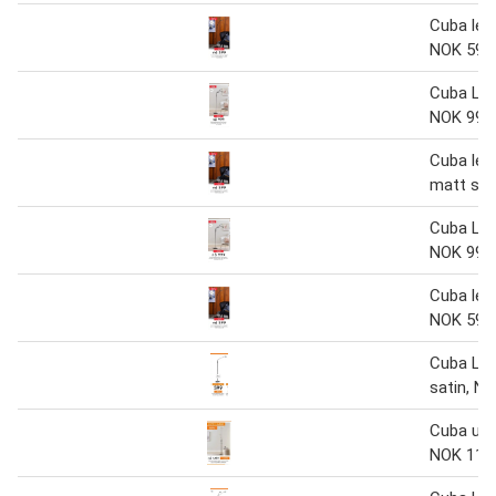
Cuba les
NOK 599
Cuba Le
NOK 999
Cuba les
matt sor
Cuba Le
NOK 999
Cuba les
NOK 599
Cuba Le
satin, N
Cuba upli
NOK 119