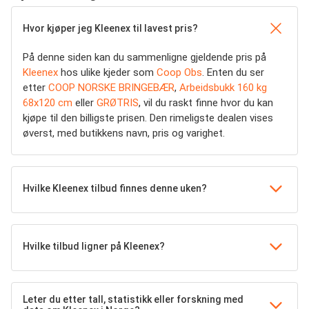
Hvor kjøper jeg Kleenex til lavest pris?
På denne siden kan du sammenligne gjeldende pris på
Kleenex
hos ulike kjeder som
Coop Obs
. Enten du ser
etter
COOP NORSKE BRINGEBÆR
,
Arbeidsbukk 160 kg
68x120 cm
eller
GRØTRIS
, vil du raskt finne hvor du kan
kjøpe til den billigste prisen. Den rimeligste dealen vises
øverst, med butikkens navn, pris og varighet.
Hvilke Kleenex tilbud finnes denne uken?
Hvilke tilbud ligner på Kleenex?
Leter du etter tall, statistikk eller forskning med