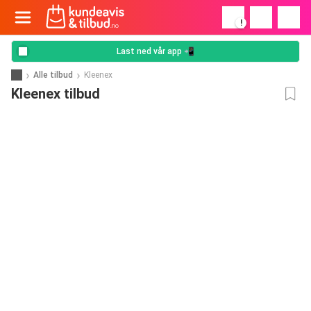
!
Last ned vår app 📲
Alle tilbud
Kleenex
Kleenex tilbud