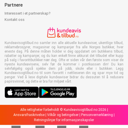
Partnere
Interessert i et partnerskap?
Kontakt oss
Kundeavisogtilbud.no samler inn alle aktuelle kundeaviser, ukentlige tilbud,
reklamebrosjyrer, magasiner og kampanjer fra alle Norges butikker, hver
eneste dag. På denne måten holder vi deg oppdatert om butikkens tilbud,
rabatter og kampanjer, og du kan enkelt finne akkurat det tilbudet eller kupp
på salg i favorittbutikker nær deg. Ofte er siden vår den første som viser de
nyeste kundeavisene, selv før de kommer i postkassen din! Du kan
selvfølgelig også sjekke dem på jobb, skole eller i butikken. Legg
Kundeavisogtilbud.no til som favoritt i nettleseren din og spar mye tid og
penger. Ved å lese digitale kundeaviser bidrar du dessuten til å redusere
papirsvinnet, og dette er bra for miljøet vårt.
Alle rettigheter forbeholdt © Kundeavisogtilbud.no 2026 |
Ansvarsfraskrivelse
|
Vilkår og betingelser
|
Personvernerklæring
|
Retningslinjer for informasjonskapsler