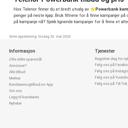
Hos Telenor finner du et bredt utvalg av ⭐️
Powerbank kam
penger på neste kjøp. Bruk filtrene for å finne kampanjer på di
på kampanje nå? Sjekk lignende kampanjer for å finne et alter
Siste oppdatering: tirsdag 26. mai 2026
Informasjon
Tjenester
Registrer deg for n
Ofte stilte spørsmål
Følg oss på Faceb
Annonser?
Følg oss på Instag
Alle tilbud
Følg oss på Youtub
Merker
Følg oss på TikTok
Kundeavisogtilbud.no App
Om oss
Legg til kundeavis
Nyheter