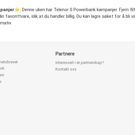
panjer
⭐️. Denne uken har Telenor 0 Powerbank kampanjer. Fjern filt
n favorittvare, slik at du handler billig. Du kan lagre søket for å bli
nativ.
Partnere
yhetsbrevet
Interessert i et partnerskap?
ook
Kontakt oss
ram
e