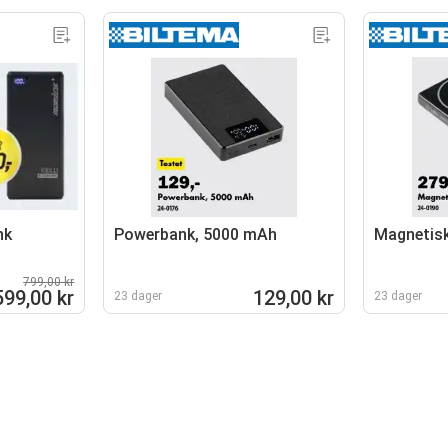
nk
Powerbank, 5000 mAh
Magnetisk
799,00 kr
599,00 kr
129,00 kr
23 dager
23 dager