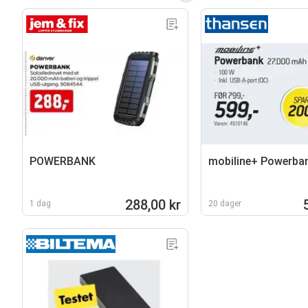
POWERBANK
mobiline+ Powerba
288,00 kr
1 dag
20 dager