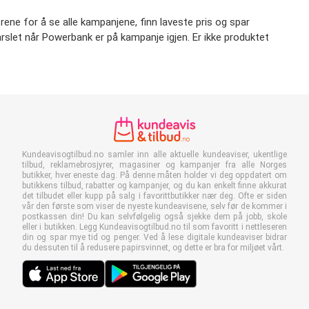
rene for å se alle kampanjene, finn laveste pris og spar
 varslet når Powerbank er på kampanje igjen. Er ikke produktet
Kundeavisogtilbud.no samler inn alle aktuelle kundeaviser, ukentlige
tilbud, reklamebrosjyrer, magasiner og kampanjer fra alle Norges
butikker, hver eneste dag. På denne måten holder vi deg oppdatert om
butikkens tilbud, rabatter og kampanjer, og du kan enkelt finne akkurat
det tilbudet eller kupp på salg i favorittbutikker nær deg. Ofte er siden
vår den første som viser de nyeste kundeavisene, selv før de kommer i
postkassen din! Du kan selvfølgelig også sjekke dem på jobb, skole
eller i butikken. Legg Kundeavisogtilbud.no til som favoritt i nettleseren
din og spar mye tid og penger. Ved å lese digitale kundeaviser bidrar
du dessuten til å redusere papirsvinnet, og dette er bra for miljøet vårt.