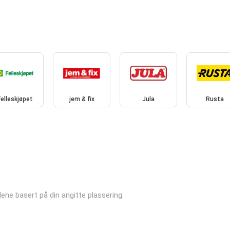
Felleskjøpet
jem & fix
Jula
Rusta
alene basert på din angitte plassering: