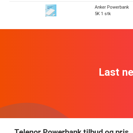
Anker Powerbank
5K 1 stk
Last n
Telenor Powerbank tilbud og pris