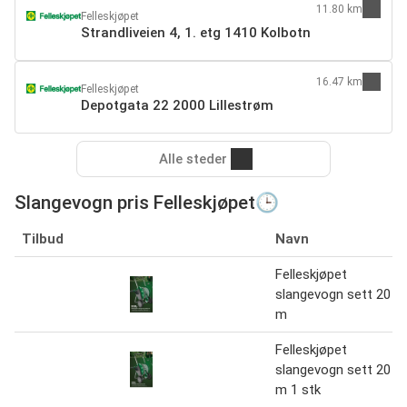
11.80 km
Felleskjøpet
Strandliveien 4, 1. etg 1410 Kolbotn
16.47 km
Felleskjøpet
Depotgata 22 2000 Lillestrøm
Alle steder
Slangevogn pris Felleskjøpet🕒
Tilbud
Navn
Felleskjøpet
slangevogn sett 20
m
Felleskjøpet
slangevogn sett 20
m 1 stk