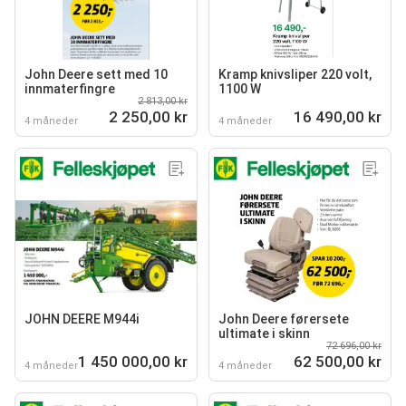
John Deere sett med 10
Kramp knivsliper 220 volt,
innmaterfingre
1100 W
2 813,00 kr
2 250,00 kr
16 490,00 kr
4 måneder
4 måneder
JOHN DEERE M944i
John Deere førersete
ultimate i skinn
72 696,00 kr
1 450 000,00 kr
62 500,00 kr
4 måneder
4 måneder