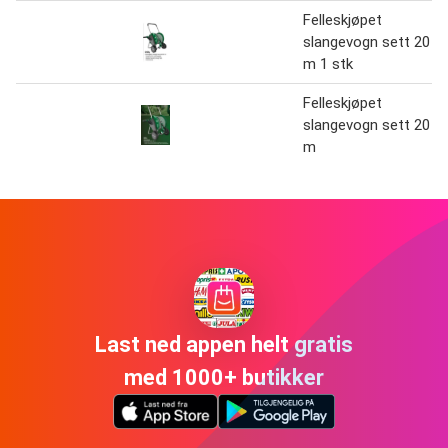
Felleskjøpet
slangevogn sett 20
m 1 stk
Felleskjøpet
slangevogn sett 20
m
Last ned appen helt gratis
med 1000+ butikker