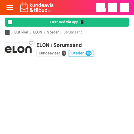
!
Last ned vår app 📲
Butikker
ELON
Steder
Sørumsand
ELON i Sørumsand
Kundeaviser
1
Steder
46