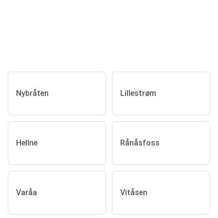
Nybråten
Lillestrøm
Hellne
Rånåsfoss
Varåa
Vitåsen