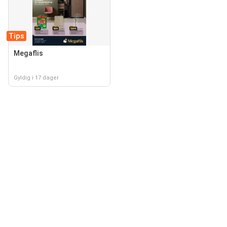
Tips
Megaflis
Gyldig i 17 dager