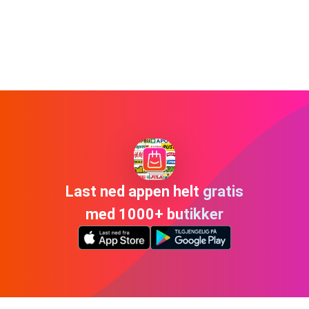
Last ned appen helt gratis
med 1000+ butikker