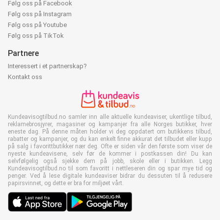
Følg oss på Facebook
Følg oss på Instagram
Følg oss på Youtube
Følg oss på TikTok
Partnere
Interessert i et partnerskap?
Kontakt oss
Kundeavisogtilbud.no samler inn alle aktuelle kundeaviser, ukentlige tilbud,
reklamebrosjyrer, magasiner og kampanjer fra alle Norges butikker, hver
eneste dag. På denne måten holder vi deg oppdatert om butikkens tilbud,
rabatter og kampanjer, og du kan enkelt finne akkurat det tilbudet eller kupp
på salg i favorittbutikker nær deg. Ofte er siden vår den første som viser de
nyeste kundeavisene, selv før de kommer i postkassen din! Du kan
selvfølgelig også sjekke dem på jobb, skole eller i butikken. Legg
Kundeavisogtilbud.no til som favoritt i nettleseren din og spar mye tid og
penger. Ved å lese digitale kundeaviser bidrar du dessuten til å redusere
papirsvinnet, og dette er bra for miljøet vårt.