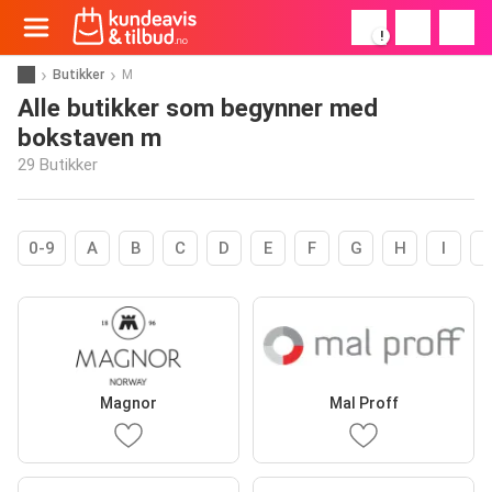
!
Butikker
M
Alle butikker som begynner med
bokstaven m
29 Butikker
0-9
A
B
C
D
E
F
G
H
I
Magnor
Mal Proff