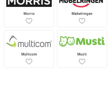
Morris
Møbelringen
Multicom
Musti