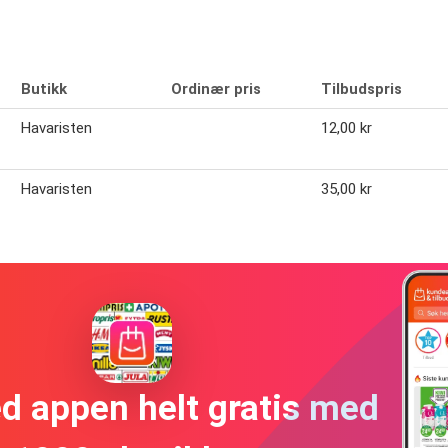
Butikk
Ordinær pris
Tilbudspris
Havaristen
12,00 kr
Havaristen
35,00 kr
ed appen helt gratis med