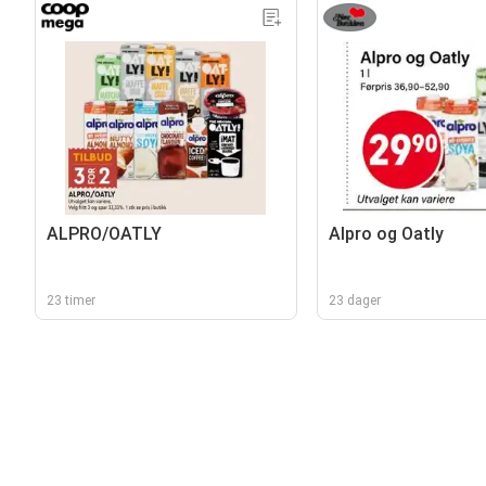
ALPRO/OATLY
Alpro og Oatly
23 timer
23 dager