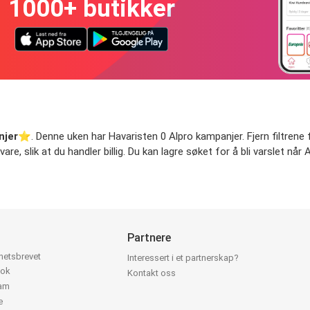
1000+ butikker
njer
⭐️. Denne uken har Havaristen 0 Alpro kampanjer. Fjern filtrene 
vare, slik at du handler billig. Du kan lagre søket for å bli varslet n
Partnere
yhetsbrevet
Interessert i et partnerskap?
ook
Kontakt oss
ram
e