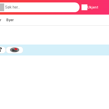
Ukjent
r
Byer