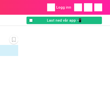
Logg inn
Last ned vår app 📲