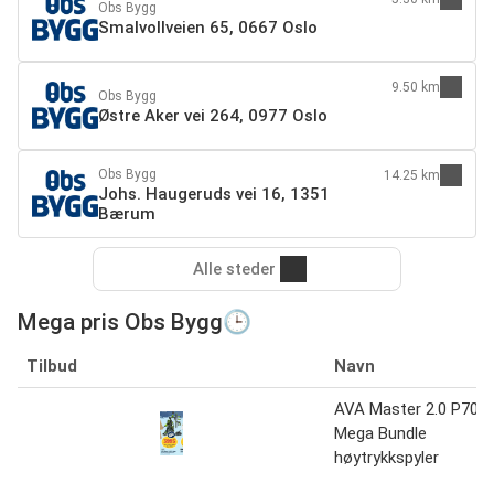
Obs Bygg
Smalvollveien 65, 0667 Oslo
9.50 km
Obs Bygg
Østre Aker vei 264, 0977 Oslo
Obs Bygg
14.25 km
Johs. Haugeruds vei 16, 1351
Bærum
Alle steder
Mega pris Obs Bygg🕒
Tilbud
Navn
AVA Master 2.0 P70
Mega Bundle
høytrykkspyler