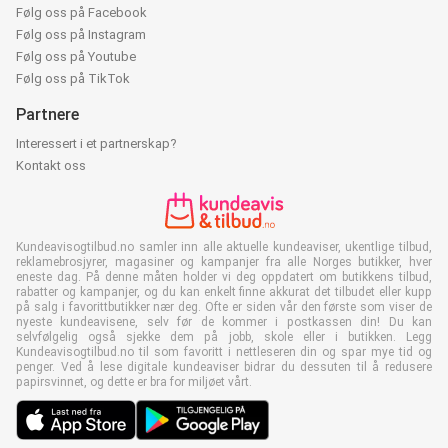
Følg oss på Facebook
Følg oss på Instagram
Følg oss på Youtube
Følg oss på TikTok
Partnere
Interessert i et partnerskap?
Kontakt oss
Kundeavisogtilbud.no samler inn alle aktuelle kundeaviser, ukentlige tilbud,
reklamebrosjyrer, magasiner og kampanjer fra alle Norges butikker, hver
eneste dag. På denne måten holder vi deg oppdatert om butikkens tilbud,
rabatter og kampanjer, og du kan enkelt finne akkurat det tilbudet eller kupp
på salg i favorittbutikker nær deg. Ofte er siden vår den første som viser de
nyeste kundeavisene, selv før de kommer i postkassen din! Du kan
selvfølgelig også sjekke dem på jobb, skole eller i butikken. Legg
Kundeavisogtilbud.no til som favoritt i nettleseren din og spar mye tid og
penger. Ved å lese digitale kundeaviser bidrar du dessuten til å redusere
papirsvinnet, og dette er bra for miljøet vårt.