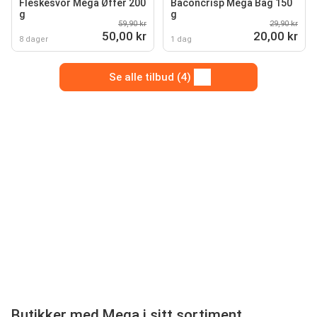
Fleskesvor Mega Øffer 200
Baconcrisp Mega Bag 150
g
g
59,90 kr
29,90 kr
50,00 kr
20,00 kr
8 dager
1 dag
Se alle tilbud (4)
Butikker med Mega i sitt sortiment