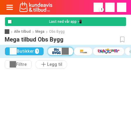
!
Last ned vår app 📲
Alle tilbud
Mega
Obs Bygg
Mega tilbud Obs Bygg
Butikker
1
Filtre
Legg til