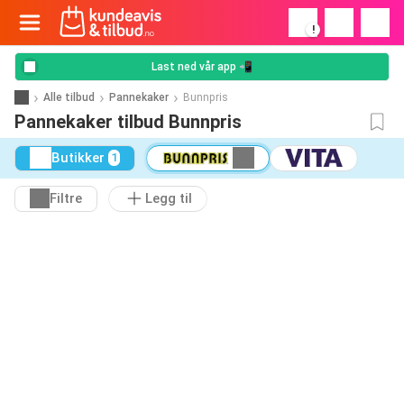
!
Last ned vår app 📲
Alle tilbud
Pannekaker
Bunnpris
Pannekaker tilbud Bunnpris
Butikker
1
Filtre
Legg til