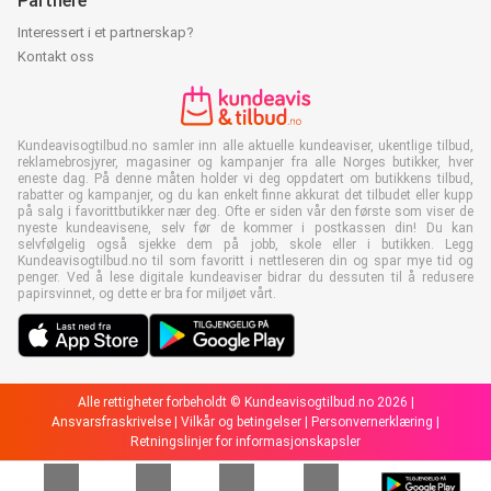
Partnere
Interessert i et partnerskap?
Kontakt oss
Kundeavisogtilbud.no samler inn alle aktuelle kundeaviser, ukentlige tilbud,
reklamebrosjyrer, magasiner og kampanjer fra alle Norges butikker, hver
eneste dag. På denne måten holder vi deg oppdatert om butikkens tilbud,
rabatter og kampanjer, og du kan enkelt finne akkurat det tilbudet eller kupp
på salg i favorittbutikker nær deg. Ofte er siden vår den første som viser de
nyeste kundeavisene, selv før de kommer i postkassen din! Du kan
selvfølgelig også sjekke dem på jobb, skole eller i butikken. Legg
Kundeavisogtilbud.no til som favoritt i nettleseren din og spar mye tid og
penger. Ved å lese digitale kundeaviser bidrar du dessuten til å redusere
papirsvinnet, og dette er bra for miljøet vårt.
Alle rettigheter forbeholdt © Kundeavisogtilbud.no 2026 |
Ansvarsfraskrivelse
|
Vilkår og betingelser
|
Personvernerklæring
|
Retningslinjer for informasjonskapsler