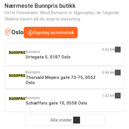
Nærmeste Bunnpris butikk
Dette Pannekaker tilbud Bunnpris er tilgjengelig i de følgende
filialene basert på din angitte plassering:
Oslo
Oppdag automatisk
0.62 km
Bunnpris
Urtegata 5, 0187 Oslo
Bunnpris
0.86 km
Thorvald Meyers gate 73-75, 0552
Oslo
1.02 km
Bunnpris
Schæffers gate 10, 0558 Oslo
Alle steder