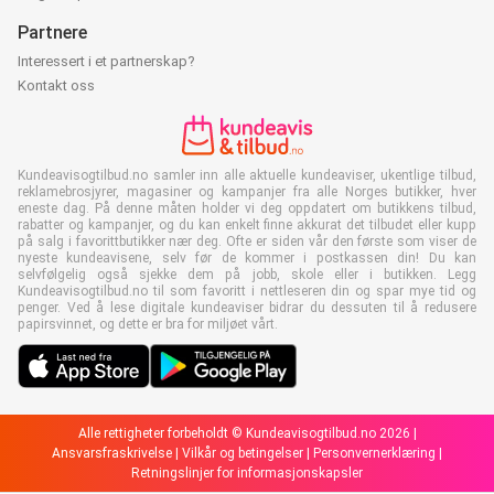
Partnere
Interessert i et partnerskap?
Kontakt oss
Kundeavisogtilbud.no samler inn alle aktuelle kundeaviser, ukentlige tilbud,
reklamebrosjyrer, magasiner og kampanjer fra alle Norges butikker, hver
eneste dag. På denne måten holder vi deg oppdatert om butikkens tilbud,
rabatter og kampanjer, og du kan enkelt finne akkurat det tilbudet eller kupp
på salg i favorittbutikker nær deg. Ofte er siden vår den første som viser de
nyeste kundeavisene, selv før de kommer i postkassen din! Du kan
selvfølgelig også sjekke dem på jobb, skole eller i butikken. Legg
Kundeavisogtilbud.no til som favoritt i nettleseren din og spar mye tid og
penger. Ved å lese digitale kundeaviser bidrar du dessuten til å redusere
papirsvinnet, og dette er bra for miljøet vårt.
Alle rettigheter forbeholdt © Kundeavisogtilbud.no 2026 |
Ansvarsfraskrivelse
|
Vilkår og betingelser
|
Personvernerklæring
|
Retningslinjer for informasjonskapsler