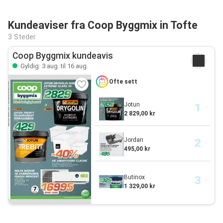
Kundeaviser fra Coop Byggmix in Tofte
3 Steder
Coop Byggmix kundeavis
Gyldig: 3 aug. til 16 aug.
Ofte sett
Jotun
2 829,00 kr
Jordan
495,00 kr
Butinox
1 329,00 kr