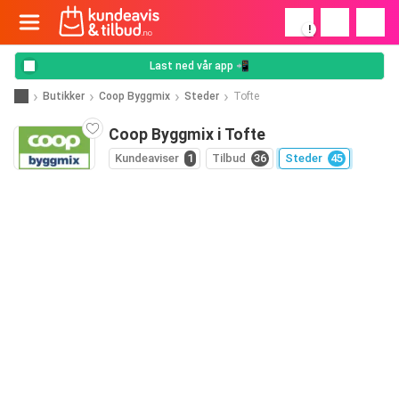
!
Last ned vår app 📲
Butikker
Coop Byggmix
Steder
Tofte
Coop Byggmix i Tofte
Kundeaviser
1
Tilbud
36
Steder
45