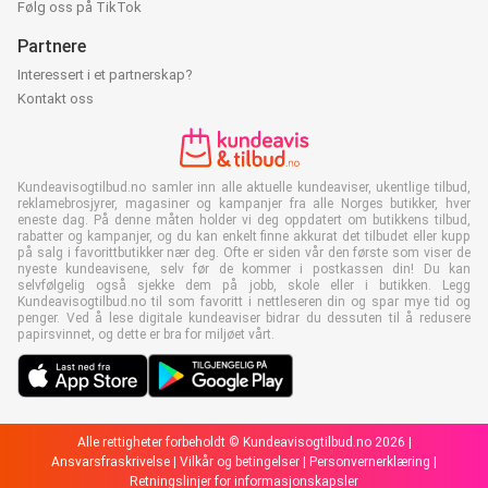
Følg oss på TikTok
Partnere
Interessert i et partnerskap?
Kontakt oss
Kundeavisogtilbud.no samler inn alle aktuelle kundeaviser, ukentlige tilbud,
reklamebrosjyrer, magasiner og kampanjer fra alle Norges butikker, hver
eneste dag. På denne måten holder vi deg oppdatert om butikkens tilbud,
rabatter og kampanjer, og du kan enkelt finne akkurat det tilbudet eller kupp
på salg i favorittbutikker nær deg. Ofte er siden vår den første som viser de
nyeste kundeavisene, selv før de kommer i postkassen din! Du kan
selvfølgelig også sjekke dem på jobb, skole eller i butikken. Legg
Kundeavisogtilbud.no til som favoritt i nettleseren din og spar mye tid og
penger. Ved å lese digitale kundeaviser bidrar du dessuten til å redusere
papirsvinnet, og dette er bra for miljøet vårt.
Alle rettigheter forbeholdt © Kundeavisogtilbud.no 2026 |
Ansvarsfraskrivelse
|
Vilkår og betingelser
|
Personvernerklæring
|
Retningslinjer for informasjonskapsler