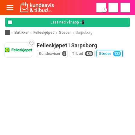
!
Last ned vår app 📲
Butikker
Felleskjøpet
Steder
Sarpsborg
Felleskjøpet i Sarpsborg
Kundeaviser
5
Tilbud
425
Steder
132