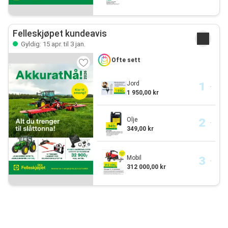
Felleskjøpet kundeavis
Gyldig: 15 apr. til 3 jan.
Ofte sett
Jord
1 950,00 kr
Olje
349,00 kr
Mobil
312 000,00 kr