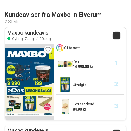
Kundeaviser fra Maxbo in Elverum
2 Steder
Maxbo kundeavis
Gyldig: 7 aug. til 20 aug.
Ofte sett
Peis
14 990,00 kr
Utvalgte
Terrassebord
84,90 kr
Maxbo kundeavis