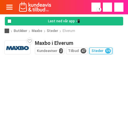
!
Last ned vår app 📲
Butikker
Maxbo
Steder
Elverum
Maxbo i Elverum
Kundeaviser
2
Tilbud
47
Steder
59