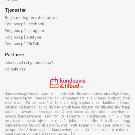
Tjenester
Registrer deg for nyhetsbrevet
Følg oss på Facebook
Følg oss på Instagram
Følg oss på Youtube
Følg oss på TikTok
Partnere
Interessert i et partnerskap?
Kontakt oss
Kundeavisogtilbud.no samler inn alle aktuelle kundeaviser, ukentlige tilbud,
reklamebrosjyrer, magasiner og kampanjer fra alle Norges butikker, hver
eneste dag. På denne måten holder vi deg oppdatert om butikkens tilbud,
rabatter og kampanjer, og du kan enkelt finne akkurat det tilbudet eller kupp
på salg i favorittbutikker nær deg. Ofte er siden vår den første som viser de
nyeste kundeavisene, selv før de kommer i postkassen din! Du kan
selvfølgelig også sjekke dem på jobb, skole eller i butikken. Legg
Kundeavisogtilbud.no til som favoritt i nettleseren din og spar mye tid og
penger. Ved å lese digitale kundeaviser bidrar du dessuten til å redusere
papirsvinnet, og dette er bra for miljøet vårt.