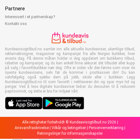
Partnere
Interessert i et partnerskap?
Kontakt oss
Kundeavisogtilbud.no samler inn alle aktuelle kundeaviser, ukentlige tilbud,
reklamebrosjyrer, magasiner og kampanjer fra alle Norges butikker, hver
eneste dag. På denne måten holder vi deg oppdatert om butikkens tilbud,
rabatter og kampanjer, og du kan enkelt finne akkurat det tilbudet eller kupp
på salg i favorittbutikker nær deg. Ofte er siden vår den første som viser de
nyeste kundeavisene, selv før de kommer i postkassen din! Du kan
selvfølgelig også sjekke dem på jobb, skole eller i butikken. Legg
Kundeavisogtilbud.no til som favoritt i nettleseren din og spar mye tid og
penger. Ved å lese digitale kundeaviser bidrar du dessuten til å redusere
papirsvinnet, og dette er bra for miljøet vårt.
Alle rettigheter forbeholdt © Kundeavisogtilbud.no 2026 |
Ansvarsfraskrivelse
|
Vilkår og betingelser
|
Personvernerklæring
|
Retningslinjer for informasjonskapsler