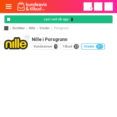
!
Last ned vår app 📲
Butikker
Nille
Steder
Porsgrunn
Nille i Porsgrunn
Kundeaviser
1
Tilbud
23
Steder
331