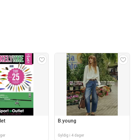
let
B.young
ager
Gyldig i 4 dager