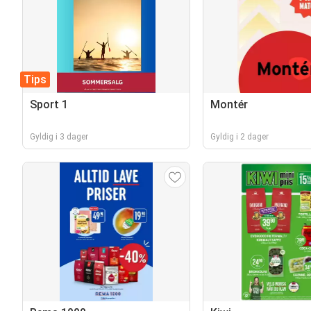
Tips
Sport 1
Montér
Gyldig i 3 dager
Gyldig i 2 dager