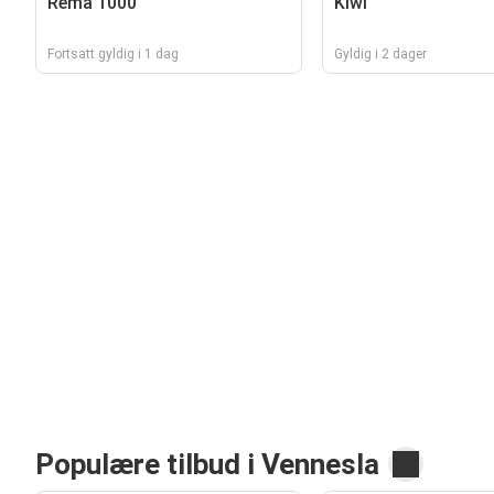
Rema 1000
Kiwi
Fortsatt gyldig i 1 dag
Gyldig i 2 dager
Populære tilbud i Vennesla