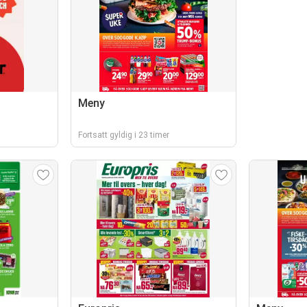
Meny
Fortsatt gyldig i 23 timer