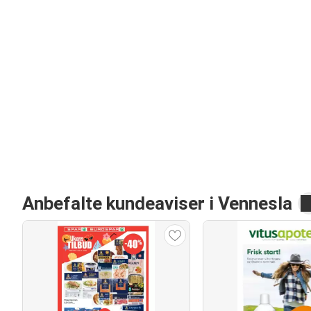
Anbefalte kundeaviser i Vennesla