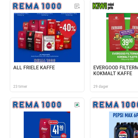
ALL FRIELE KAFFE
EVERGOOD FILTER
KOKMALT KAFFE
23 timer
29 dager