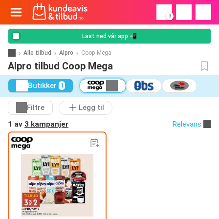
!
Last ned vår app 📲
Alle tilbud
Alpro
Coop Mega
Alpro tilbud Coop Mega
Butikker
1
Filtre
Legg til
1 av
3 kampanjer
Relevans