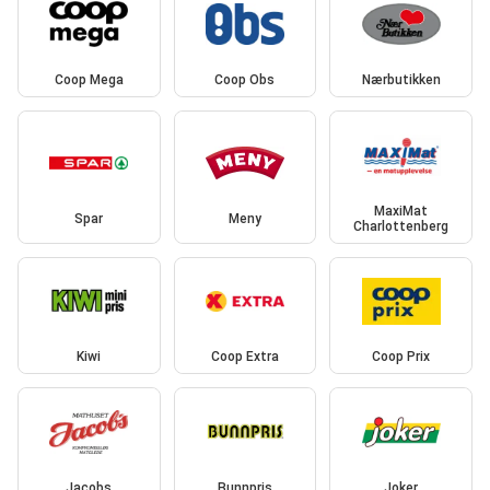
Coop Mega
Coop Obs
Nærbutikken
MaxiMat
Spar
Meny
Charlottenberg
Kiwi
Coop Extra
Coop Prix
Jacobs
Bunnpris
Joker