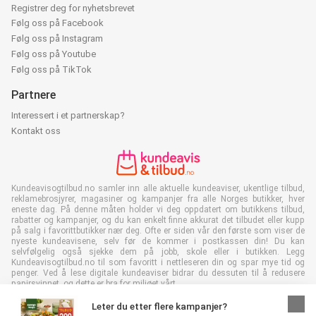
Registrer deg for nyhetsbrevet
Følg oss på Facebook
Følg oss på Instagram
Følg oss på Youtube
Følg oss på TikTok
Partnere
Interessert i et partnerskap?
Kontakt oss
Kundeavisogtilbud.no samler inn alle aktuelle kundeaviser, ukentlige tilbud,
reklamebrosjyrer, magasiner og kampanjer fra alle Norges butikker, hver
eneste dag. På denne måten holder vi deg oppdatert om butikkens tilbud,
rabatter og kampanjer, og du kan enkelt finne akkurat det tilbudet eller kupp
på salg i favorittbutikker nær deg. Ofte er siden vår den første som viser de
nyeste kundeavisene, selv før de kommer i postkassen din! Du kan
selvfølgelig også sjekke dem på jobb, skole eller i butikken. Legg
Kundeavisogtilbud.no til som favoritt i nettleseren din og spar mye tid og
penger. Ved å lese digitale kundeaviser bidrar du dessuten til å redusere
papirsvinnet, og dette er bra for miljøet vårt.
Leter du etter flere kampanjer?