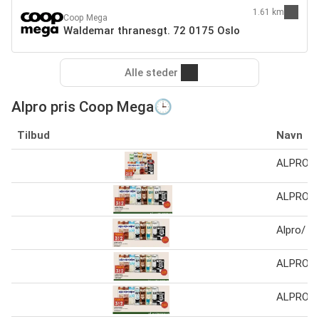
1.61 km
Coop Mega
Waldemar thranesgt. 72 0175 Oslo
Alle steder
Alpro pris Coop Mega🕒
Tilbud
Navn
ALPRO/O
ALPRO/O
Alpro/ Oa
ALPRO/O
ALPRO/O