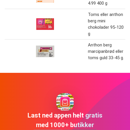
4.99 400 g
Toms eller anthon
berg mini
chokolader 95-120
g
Anthon berg
marcipanbrød eller
toms guld 33-45 g.
Last ned appen helt gratis
med 1000+ butikker