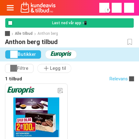
!
Last ned vår app 📲
Alle tilbud
Anthon berg
Anthon berg tilbud
Butikker
Filtre
Legg til
1 tilbud
Relevans