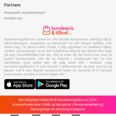
Partnere
Interessert i et partnerskap?
Kontakt oss
Kundeavisogtilbud.no samler inn alle aktuelle kundeaviser, ukentlige tilbud,
reklamebrosjyrer, magasiner og kampanjer fra alle Norges butikker, hver
eneste dag. På denne måten holder vi deg oppdatert om butikkens tilbud,
rabatter og kampanjer, og du kan enkelt finne akkurat det tilbudet eller kupp
på salg i favorittbutikker nær deg. Ofte er siden vår den første som viser de
nyeste kundeavisene, selv før de kommer i postkassen din! Du kan
selvfølgelig også sjekke dem på jobb, skole eller i butikken. Legg
Kundeavisogtilbud.no til som favoritt i nettleseren din og spar mye tid og
penger. Ved å lese digitale kundeaviser bidrar du dessuten til å redusere
papirsvinnet, og dette er bra for miljøet vårt.
Alle rettigheter forbeholdt © Kundeavisogtilbud.no 2026 |
Ansvarsfraskrivelse
|
Vilkår og betingelser
|
Personvernerklæring
|
Retningslinjer for informasjonskapsler