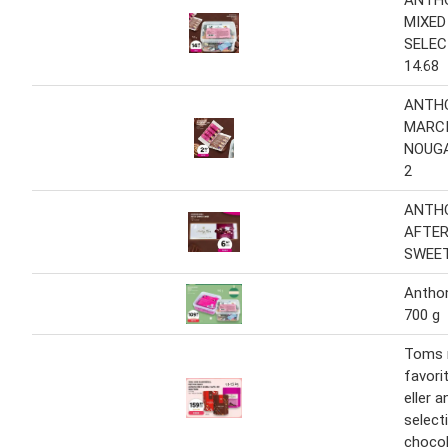
MIXED
SELEC
14.68
ANTH
MARCI
NOUGA
2
ANTH
AFTER
SWEET,
Anthon
700 g
Toms 
favorit
eller 
select
chocol