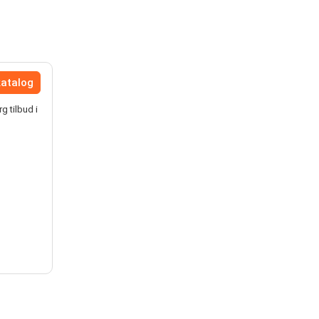
katalog
g tilbud i