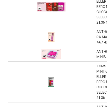
ELLER
BERG 
CHOC
SELEC
21.36 
ANTHO
RÅ MA
4.67 4
ANTH
MINIS,
TOMS 
MINI 
ELLER
BERG 
CHOC
SELEC
21.36
ANTH