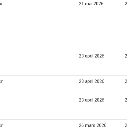
kr
21 mai 2026
24 jun
r
23 april 2026
20 ma
kr
23 april 2026
20 ma
r
23 april 2026
20 ma
kr
26 mars 2026
22 apr