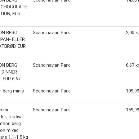
 CHOCOLATE
TION, EUR
ON BERG
Scandinavian Park
2,00 k
PAN- ELLER
TBRØD, EUR
ON BERG
Scandinavian Park
6,67 k
 DINNER
 EUR 6.67
 berg minis
Scandinavian Park
109,99
mini
Scandinavian Park
159,99
ter, festival
anthon berg
ion mixed
ate 1,1-1,5 kg