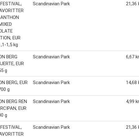
FESTIVAL,
Scandinavian Park
21,36 
FAVORITTER
 ANTHON
MIXED
OLATE
TION, EUR
1,1-1,5 kg
ON BERG
Scandinavian Park
6,67 k
JERTE, EUR
55 g
N BERG, EUR
Scandinavian Park
14,68 
700 g
N BERG REN
Scandinavian Park
4,99 k
RCIPAN, EUR
00 g
FESTIVAL,
Scandinavian Park
21,36 
FAVORITTER