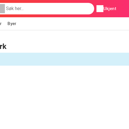
Ukjent
r
Byer
rk