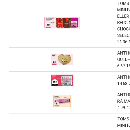
TOMS 
MINI 
ELLER
BERG 
CHOC
SELEC
21.36 
ANTH
GULDH
6.67 1
ANTHO
14.68 
ANTHO
RÅ MA
4.99 4
TOMS 
MINI 