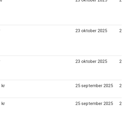
r
23 oktober 2025
26 no
r
23 oktober 2025
26 no
 kr
25 september 2025
22 ok
 kr
25 september 2025
22 ok