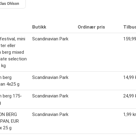
Clas Ohlson
Butikk
Ordinær pris
Tilbu
estival, mini
Scandinavian Park
159,99
ter eller
 berg mixed
ate selection
5 kg
n berg
Scandinavian Park
14,99 
an 4x25 g
 berg 175-
Scandinavian Park
24,99 
g
ON BERG
Scandinavian Park
1,99 k
PAN, EUR
 x 25 g