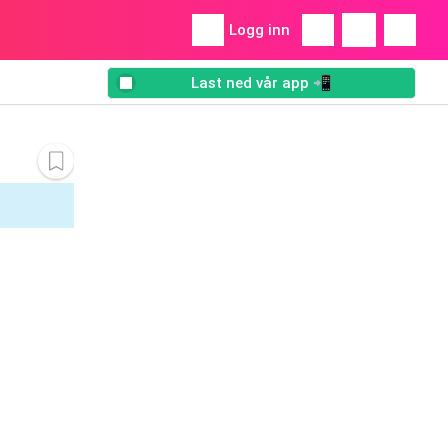
Logg inn
Last ned vår app 📲