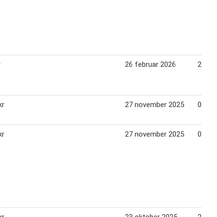
r
26 februar 2026
25 ma
kr
27 november 2025
07 ja
kr
27 november 2025
07 ja
kr
23 oktober 2025
26 no