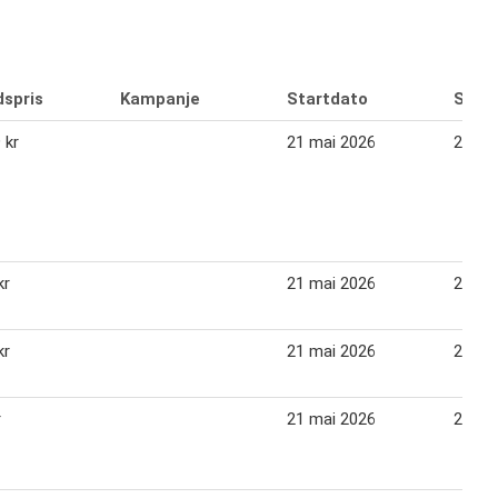
dspris
Kampanje
Startdato
Slutt
 kr
21 mai 2026
24 jun
kr
21 mai 2026
24 jun
kr
21 mai 2026
24 jun
r
21 mai 2026
24 jun