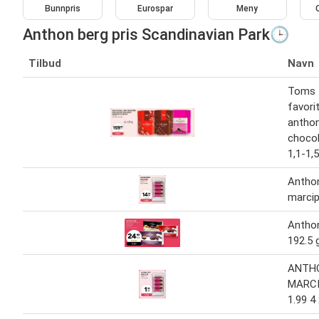
Bunnpris
Eurospar
Meny
Anthon berg pris Scandinavian Park🕒
Tilbud
Navn
Toms f
favorit
anthon
chocol
1,1-1,
Antho
marcip
Anthon
192.5 
ANTH
MARCI
1.99 4