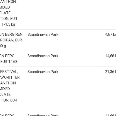
 ANTHON
MIXED
OLATE
TION, EUR
1,1-1,5 kg
N BERG REN
Scandinavian Park
4,67 k
RCIPAN, EUR
00 g
ON BERG
Scandinavian Park
14,68 
 EUR 14.68
FESTIVAL,
Scandinavian Park
21,36 
FAVORITTER
 ANTHON
MIXED
OLATE
TION, EUR
ON BERG
Scandinavian Park
14,68 