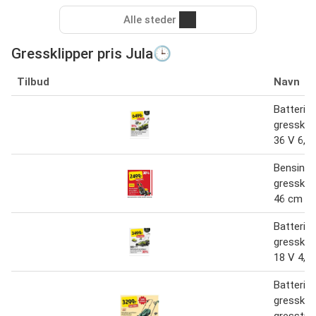
Alle steder
Gressklipper pris Jula🕒
Tilbud
Navn
Batterid
gresskli
36 V 6,0 
Bensindr
gressklip
46 cm 1 
Batterid
gresskli
18 V 4,0 
Batterid
gressklip
gresstri