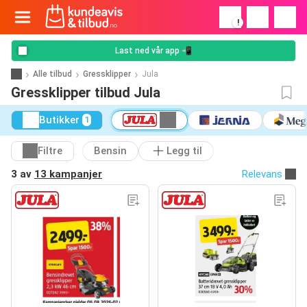
!
Last ned vår app 📲
Alle tilbud
Gressklipper
Jula
Gressklipper tilbud Jula
Butikker
1
Filtre
Bensin
Legg til
3 av
13 kampanjer
Relevans