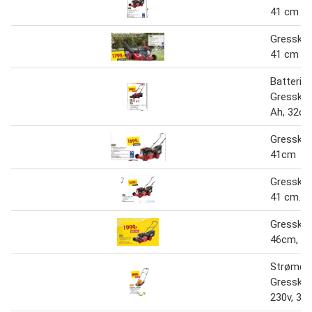
41 cm
Gressklip
41 cm
Batterid
Gressklip
Ah, 32c
Gressklip
41cm
Gressklip
41 cm.
Gressklip
46cm,
Strømdr
Gresskli
230v, 33