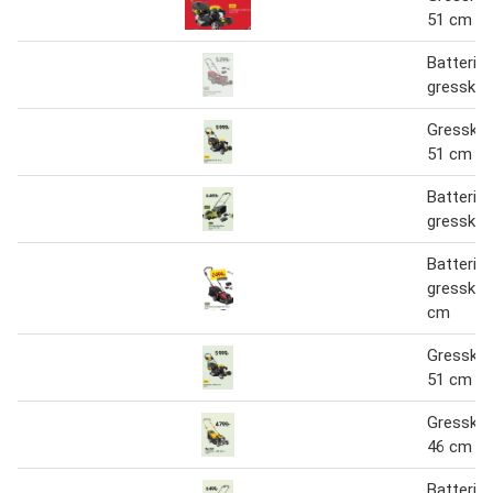
51 cm
Batterid
gressklip
Gressklip
51 cm
Batterid
gressklip
Batterid
gressklip
cm
Gressklip
51 cm
Gressklip
46 cm
Batterid