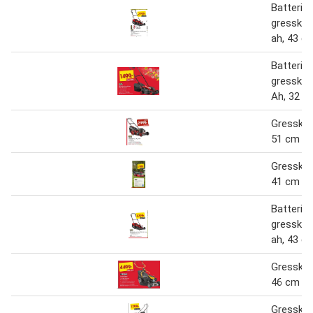
Batterid
gressklip
ah, 43 c
Batterid
gressklip
Ah, 32 c
Gressklip
51 cm
Gressklip
41 cm
Batterid
gressklip
ah, 43 c
Gressklip
46 cm
Gressklip