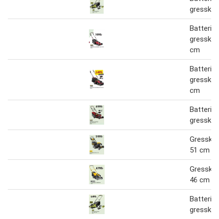
gressklip
Batterid
gressklip
cm
Batterid
gressklip
cm
Batterid
gressklip
Gressklip
51 cm
Gressklip
46 cm
Batterid
gressklip