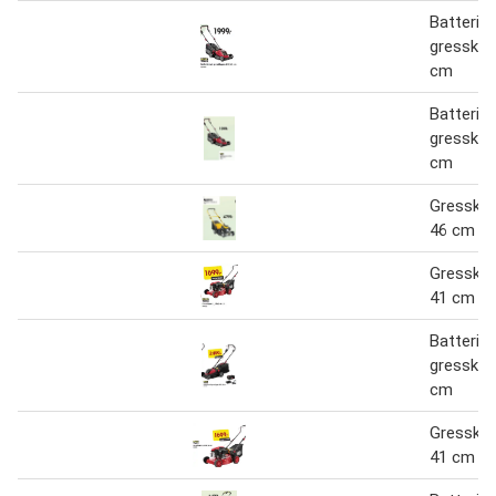
Batterid
gressklip
cm
Batterid
gressklip
cm
Gressklip
46 cm
Gressklip
41 cm
Batterid
gressklip
cm
Gressklip
41 cm