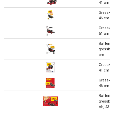
41 cm
Gressklip
46 cm
Gressklip
51 cm
Batterid
gressklip
cm
Gressklip
41 cm
Gressklip
46 cm
Batterid
gressklip
Ah, 43 c