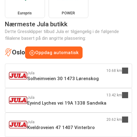
Europris
POWER
Nærmeste Jula butikk
Dette Gressklipper tilbud Jula er tilgjengelig i de følgende
filialene basert på din angitte plassering:
Oslo
Oppdag automatisk
10.68 km
Jula
Solheimveien 30 1473 Lørenskog
13.42 km
Jula
Eyvind Lyches vei 19A 1338 Sandvika
20.62 km
Jula
Kveldroveien 47 1407 Vinterbro