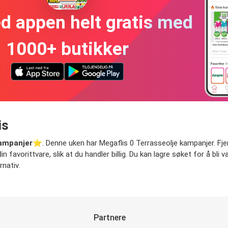
ed appen helt gratis med
1000+ butikker
is
kampanjer
⭐️. Denne uken har Megaflis 0 Terrasseolje kampanjer. Fjern
n favorittvare, slik at du handler billig. Du kan lagre søket for å bli 
nativ.
Partnere