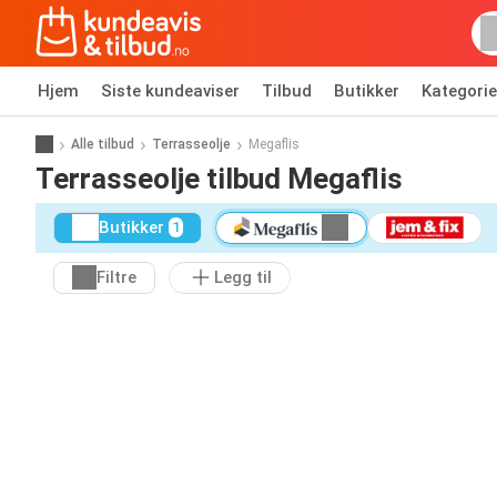
Hjem
Siste kundeaviser
Tilbud
Butikker
Kategorie
Alle tilbud
Terrasseolje
Megaflis
Terrasseolje tilbud Megaflis
Butikker
1
Filtre
Legg til