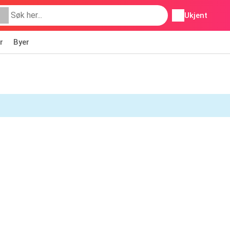
Ukjent
r
Byer