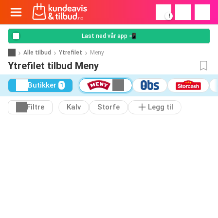
!
Last ned vår app 📲
Alle tilbud
Ytrefilet
Meny
Ytrefilet tilbud Meny
Butikker
1
Filtre
Kalv
Storfe
Legg til