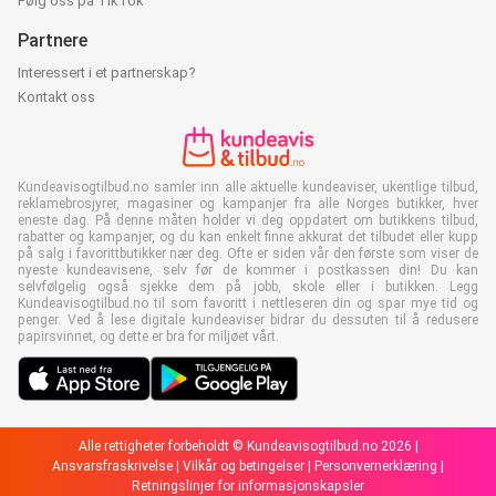
Følg oss på TikTok
Partnere
Interessert i et partnerskap?
Kontakt oss
Kundeavisogtilbud.no samler inn alle aktuelle kundeaviser, ukentlige tilbud,
reklamebrosjyrer, magasiner og kampanjer fra alle Norges butikker, hver
eneste dag. På denne måten holder vi deg oppdatert om butikkens tilbud,
rabatter og kampanjer, og du kan enkelt finne akkurat det tilbudet eller kupp
på salg i favorittbutikker nær deg. Ofte er siden vår den første som viser de
nyeste kundeavisene, selv før de kommer i postkassen din! Du kan
selvfølgelig også sjekke dem på jobb, skole eller i butikken. Legg
Kundeavisogtilbud.no til som favoritt i nettleseren din og spar mye tid og
penger. Ved å lese digitale kundeaviser bidrar du dessuten til å redusere
papirsvinnet, og dette er bra for miljøet vårt.
Alle rettigheter forbeholdt © Kundeavisogtilbud.no 2026 |
Ansvarsfraskrivelse
|
Vilkår og betingelser
|
Personvernerklæring
|
Retningslinjer for informasjonskapsler