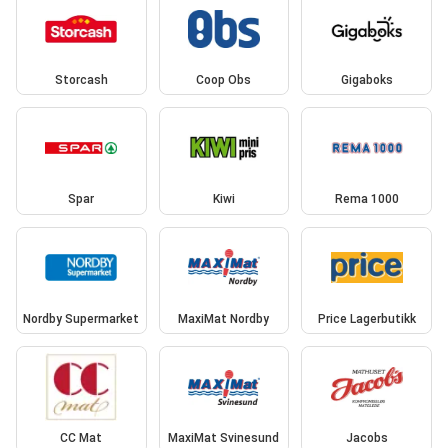
Storcash
Coop Obs
Gigaboks
Spar
Kiwi
Rema 1000
Nordby Supermarket
MaxiMat Nordby
Price Lagerbutikk
CC Mat
MaxiMat Svinesund
Jacobs