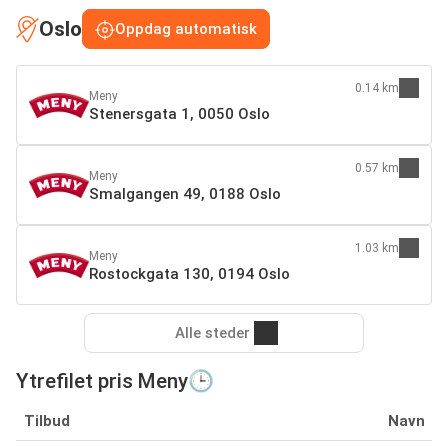
Oslo
Oppdag automatisk
0.14 km
Meny
Stenersgata 1, 0050 Oslo
0.57 km
Meny
Smalgangen 49, 0188 Oslo
1.03 km
Meny
Rostockgata 130, 0194 Oslo
Alle steder
Ytrefilet pris Meny🕒
Tilbud
Navn