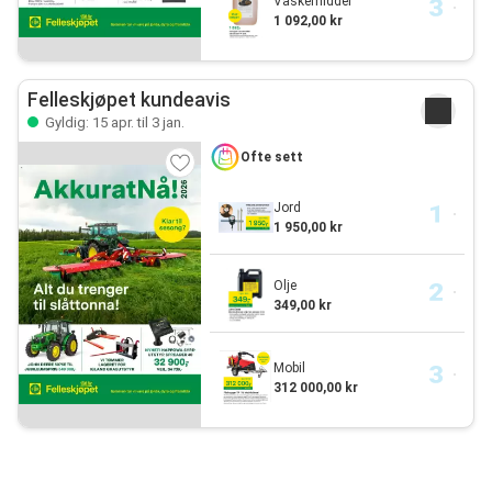
Vaskemiddel
1 092,00 kr
Felleskjøpet kundeavis
Gyldig: 15 apr. til 3 jan.
Ofte sett
Jord
1 950,00 kr
Olje
349,00 kr
Mobil
312 000,00 kr