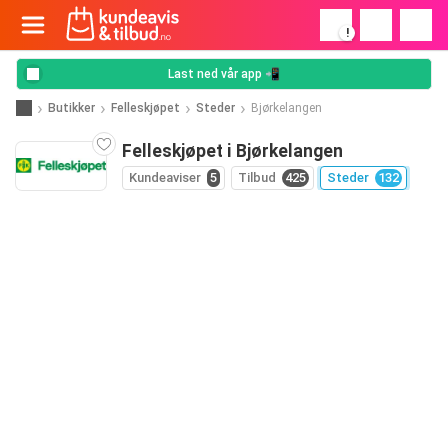
!
Last ned vår app 📲
Butikker
Felleskjøpet
Steder
Bjørkelangen
Felleskjøpet i Bjørkelangen
Kundeaviser
5
Tilbud
425
Steder
132