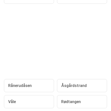
Rånerudåsen
Åsgårdstrand
Våle
Rødtangen