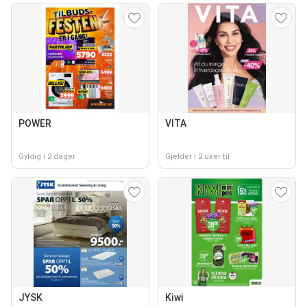
POWER
VITA
Gyldig i 2 dager
Gjelder i 2 uker til
JYSK
Kiwi