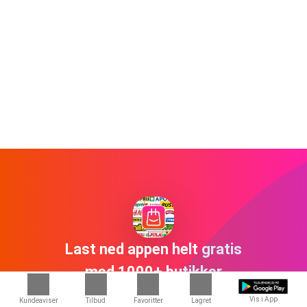
Last ned appen helt gratis
med 1000+ butikker
Vis i App
Kundeaviser
Tilbud
Favoritter
Lagret