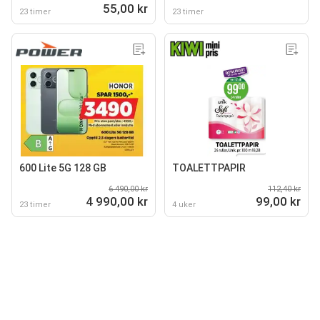
55,00 kr
23 timer
23 timer
600 Lite 5G 128 GB
TOALETTPAPIR
6 490,00 kr
112,40 kr
4 990,00 kr
99,00 kr
23 timer
4 uker