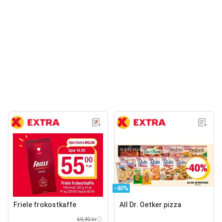
-40%
Friele frokostkaffe
All Dr. Oetker pizza
69,90 kr