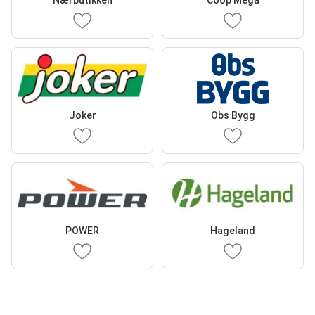
Nærbutikken
Coop Mega
Joker
Obs Bygg
POWER
Hageland