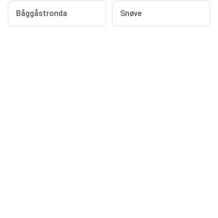
Båggåstronda
Snøve