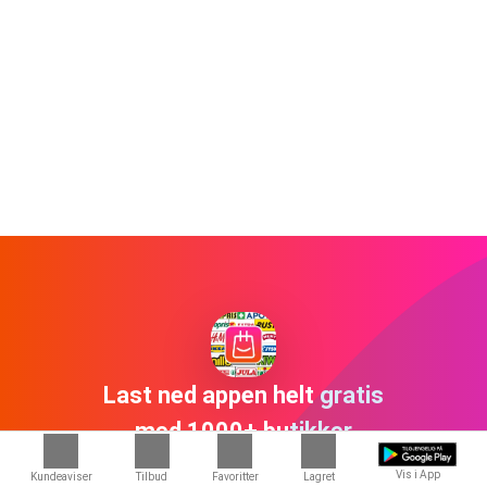
Last ned appen helt gratis
med 1000+ butikker
Vis i App
Kundeaviser
Tilbud
Favoritter
Lagret