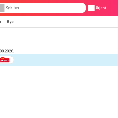
Ukjent
r
Byer
.08.2026.