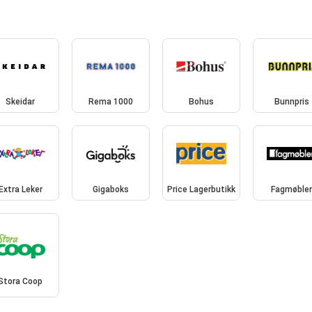
Skeidar
Rema 1000
Bohus
Bunnpris
Extra Leker
Gigaboks
Price Lagerbutikk
Fagmøble
Stora Coop