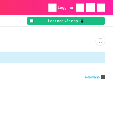
Logg inn
Last ned vår app 📲
Relevans