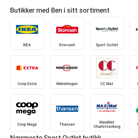
Butikker med Ben i sitt sortiment
IKEA
Storcash
Sport Outlet
Coop Extra
Møbelringen
CC Mat
MaxiMat
Coop Mega
Thansen
Charlottenberg
Nærmeste Sport Outlet butikk