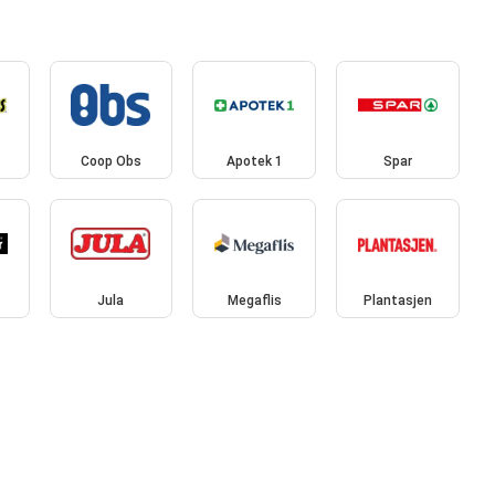
Coop Obs
Apotek 1
Spar
r
Jula
Megaflis
Plantasjen