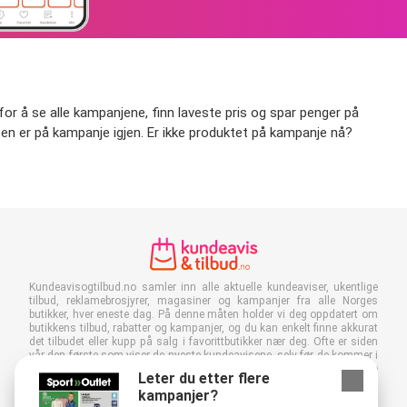
for å se alle kampanjene, finn laveste pris og spar penger på
år Ben er på kampanje igjen. Er ikke produktet på kampanje nå?
Kundeavisogtilbud.no samler inn alle aktuelle kundeaviser, ukentlige
tilbud, reklamebrosjyrer, magasiner og kampanjer fra alle Norges
butikker, hver eneste dag. På denne måten holder vi deg oppdatert om
butikkens tilbud, rabatter og kampanjer, og du kan enkelt finne akkurat
det tilbudet eller kupp på salg i favorittbutikker nær deg. Ofte er siden
vår den første som viser de nyeste kundeavisene, selv før de kommer i
postkassen din! Du kan selvfølgelig også sjekke dem på jobb, skole
Leter du etter flere
eller i butikken. Legg Kundeavisogtilbud.no til som favoritt i nettleseren
kampanjer?
din og spar mye tid og penger. Ved å lese digitale kundeaviser bidrar