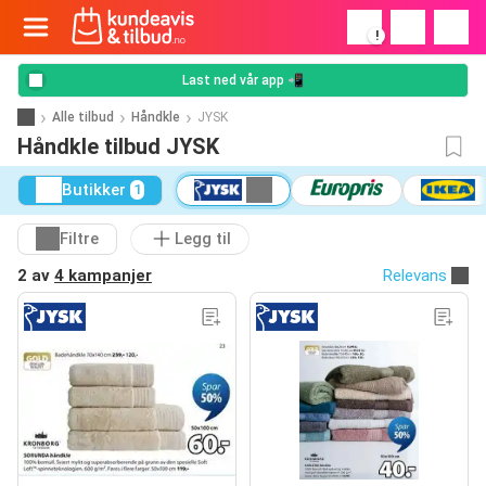
!
Last ned vår app 📲
Alle tilbud
Håndkle
JYSK
Håndkle tilbud JYSK
Butikker
1
Filtre
Legg til
2 av
4 kampanjer
Relevans