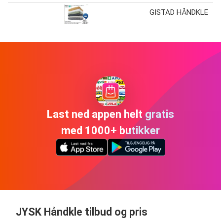
GISTAD HÅNDKLE
Last ned appen helt gratis
med 1000+ butikker
JYSK Håndkle tilbud og pris