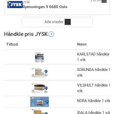
3.82 km
JYSK
Ryensvingen 9 0680 Oslo
Alle steder
Håndkle pris JYSK🕒
Tilbud
Navn
KARLSTAD håndkle
1 stk
SORUNDA håndkle 1
stk
VILSHULT håndkle 1
stk
NORA håndkle 1 stk
IDALA håndkle 1 stk