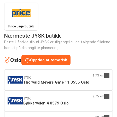
Price Lagerbutikk
Nærmeste JYSK butikk
Dette Håndkle tilbud JYSK er tilgjengelig i de følgende filialene
basert på din angitte plassering:
Oslo
Oppdag automatisk
1.73 km
JYSK
Thorvald Meyers Gate 11 0555 Oslo
2.75 km
JYSK
Bøkkerveien 4 0579 Oslo