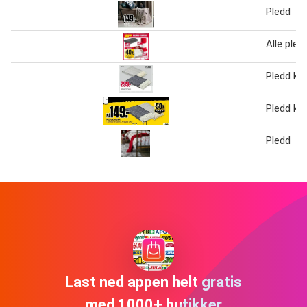
Pledd
Alle pled
Pledd ko
Pledd ko
Pledd
Last ned appen helt gratis
med 1000+ butikker