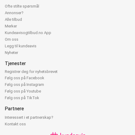
Ofte stilte spørsmål
Annonser?
Alle tilbud
Merker
Kundeavisogtilbud.no App
Om oss
Legg til kundeavis
Nyheter
Tjenester
Registrer deg for nyhetsbrevet
Følg oss på Facebook
Følg oss på Instagram
Følg oss på Youtube
Følg oss på TikTok
Partnere
Interessert i et partnerskap?
Kontakt oss