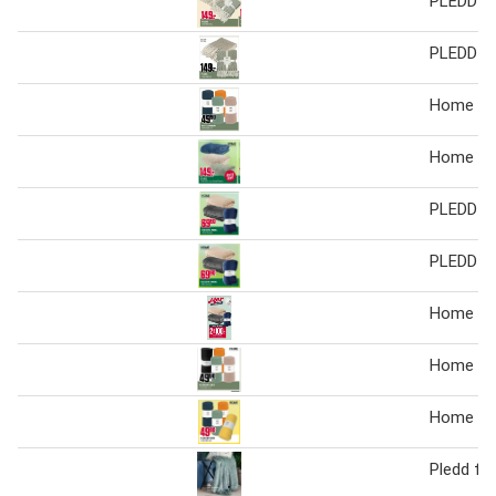
PLEDD
PLEDD
Home pl
Home pl
PLEDD F
PLEDD F
Home pl
Home pl
Home pl
Pledd fla