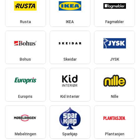
Rusta
IKEA
Fagmøbler
Bohus
Skeidar
JYSK
Europris
Kid Interiør
Nille
Møbelringen
Sparkjøp
Plantasjen