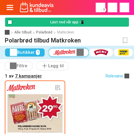
!
Last ned vår app 📲
Alle tilbud
Polarbrød
Matkroken
Polarbrød tilbud Matkroken
Butikker
1
Filtre
Legg til
1 av
7 kampanjer
Relevans