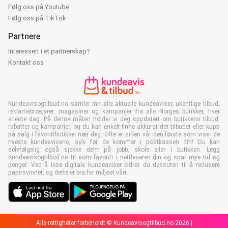
Følg oss på Youtube
Følg oss på TikTok
Partnere
Interessert i et partnerskap?
Kontakt oss
Kundeavisogtilbud.no samler inn alle aktuelle kundeaviser, ukentlige tilbud,
reklamebrosjyrer, magasiner og kampanjer fra alle Norges butikker, hver
eneste dag. På denne måten holder vi deg oppdatert om butikkens tilbud,
rabatter og kampanjer, og du kan enkelt finne akkurat det tilbudet eller kupp
på salg i favorittbutikker nær deg. Ofte er siden vår den første som viser de
nyeste kundeavisene, selv før de kommer i postkassen din! Du kan
selvfølgelig også sjekke dem på jobb, skole eller i butikken. Legg
Kundeavisogtilbud.no til som favoritt i nettleseren din og spar mye tid og
penger. Ved å lese digitale kundeaviser bidrar du dessuten til å redusere
papirsvinnet, og dette er bra for miljøet vårt.
Alle rettigheter forbeholdt © Kundeavisogtilbud.no 2026 |