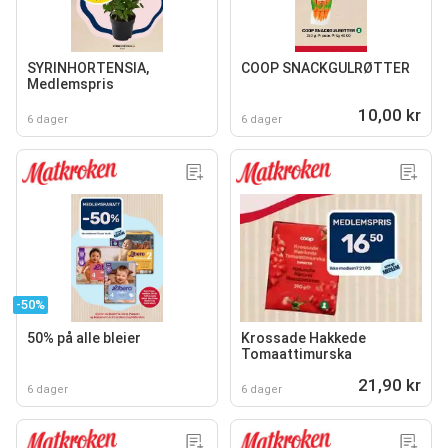
SYRINHORTENSIA,
COOP SNACKGULRØTTER
Medlemspris
10,00 kr
6 dager
6 dager
-50%
50% på alle bleier
Krossade Hakkede
Tomaattimurska
21,90 kr
6 dager
6 dager