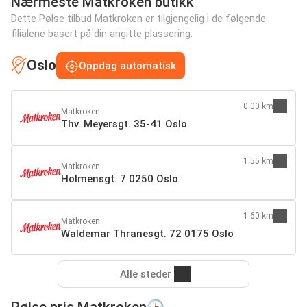
Nærmeste Matkroken butikk
Dette Pølse tilbud Matkroken er tilgjengelig i de følgende
filialene basert på din angitte plassering:
Oslo
Oppdag automatisk
0.00 km
Matkroken
Thv. Meyersgt. 35-41 Oslo
1.55 km
Matkroken
Holmensgt. 7 0250 Oslo
1.60 km
Matkroken
Waldemar Thranesgt. 72 0175 Oslo
Alle steder
Pølse pris Matkroken🕒