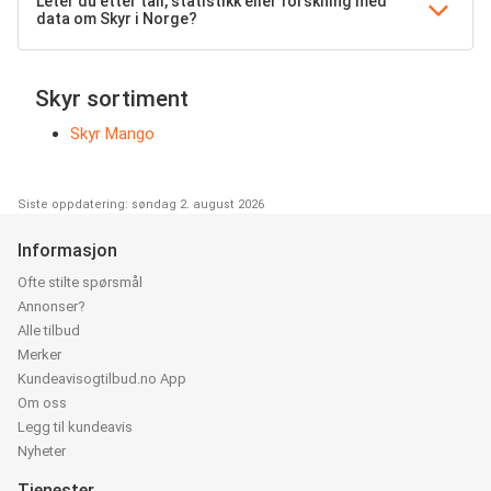
Leter du etter tall, statistikk eller forskning med
data om Skyr i Norge?
Skyr sortiment
Skyr Mango
Siste oppdatering: søndag 2. august 2026
Informasjon
Ofte stilte spørsmål
Annonser?
Alle tilbud
Merker
Kundeavisogtilbud.no App
Om oss
Legg til kundeavis
Nyheter
Tjenester