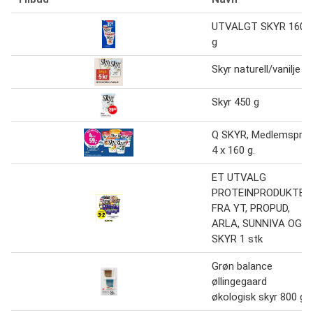
UTVALGT SKYR 160
g
Skyr naturell/vanilje
Skyr 450 g
Q SKYR, Medlemspris
4 x 160 g.
ET UTVALG
PROTEINPRODUKTER
FRA YT, PROPUD,
ARLA, SUNNIVA OG
SKYR 1 stk
Grøn balance
øllingegaard
økologisk skyr 800 g