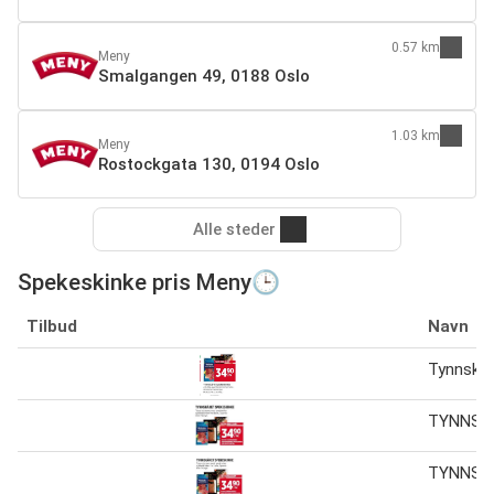
0.57 km
Meny
Smalgangen 49, 0188 Oslo
1.03 km
Meny
Rostockgata 130, 0194 Oslo
Alle steder
Spekeskinke pris Meny🕒
Tilbud
Navn
Tynnskår
TYNNSKÅ
TYNNSKÅ