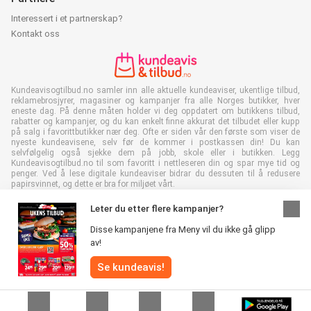
Interessert i et partnerskap?
Kontakt oss
Kundeavisogtilbud.no samler inn alle aktuelle kundeaviser, ukentlige tilbud,
reklamebrosjyrer, magasiner og kampanjer fra alle Norges butikker, hver
eneste dag. På denne måten holder vi deg oppdatert om butikkens tilbud,
rabatter og kampanjer, og du kan enkelt finne akkurat det tilbudet eller kupp
på salg i favorittbutikker nær deg. Ofte er siden vår den første som viser de
nyeste kundeavisene, selv før de kommer i postkassen din! Du kan
selvfølgelig også sjekke dem på jobb, skole eller i butikken. Legg
Kundeavisogtilbud.no til som favoritt i nettleseren din og spar mye tid og
penger. Ved å lese digitale kundeaviser bidrar du dessuten til å redusere
papirsvinnet, og dette er bra for miljøet vårt.
Leter du etter flere kampanjer?
Disse kampanjene fra Meny vil du ikke gå glipp
av!
Alle rettigheter forbeholdt © Kundeavisogtilbud.no 2026 |
Ansvarsfraskrivelse
|
Vilkår og betingelser
|
Personvernerklæring
|
Se kundeavis!
Retningslinjer for informasjonskapsler