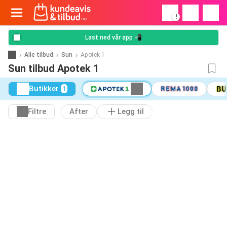
!
Last ned vår app 📲
Alle tilbud
Sun
Apotek 1
Sun tilbud Apotek 1
Butikker
1
Filtre
After
Legg til