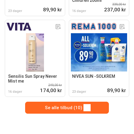
Children 200ml
339,00 kr
89,90 kr
237,00 kr
23 dager
16 dager
Sensilis Sun Spray Never
NIVEA SUN -SOLKREM
Mist me
249,00 kr
174,00 kr
89,90 kr
16 dager
23 dager
Se alle tilbud (10)