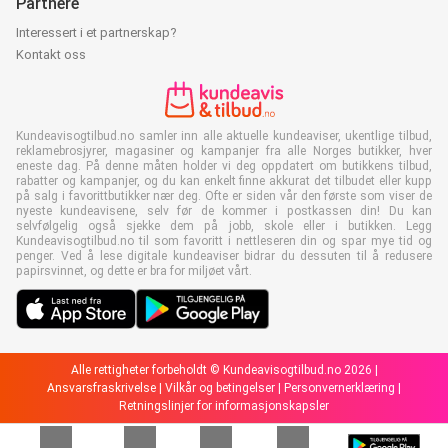
Partnere
Interessert i et partnerskap?
Kontakt oss
Kundeavisogtilbud.no samler inn alle aktuelle kundeaviser, ukentlige tilbud,
reklamebrosjyrer, magasiner og kampanjer fra alle Norges butikker, hver
eneste dag. På denne måten holder vi deg oppdatert om butikkens tilbud,
rabatter og kampanjer, og du kan enkelt finne akkurat det tilbudet eller kupp
på salg i favorittbutikker nær deg. Ofte er siden vår den første som viser de
nyeste kundeavisene, selv før de kommer i postkassen din! Du kan
selvfølgelig også sjekke dem på jobb, skole eller i butikken. Legg
Kundeavisogtilbud.no til som favoritt i nettleseren din og spar mye tid og
penger. Ved å lese digitale kundeaviser bidrar du dessuten til å redusere
papirsvinnet, og dette er bra for miljøet vårt.
Alle rettigheter forbeholdt © Kundeavisogtilbud.no 2026 |
Ansvarsfraskrivelse
|
Vilkår og betingelser
|
Personvernerklæring
|
Retningslinjer for informasjonskapsler