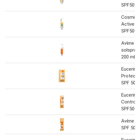
SPF50+ 
Cosmica
Active Su
SPF50+ 
Avène Su
solspray
200 ml
Eucerin 
Protect U
SPF 50+ 
Eucerin S
Control
SPF50+ 
Avène Su
SPF 50 3