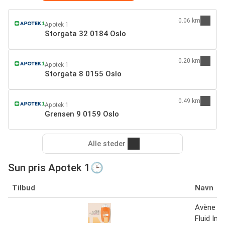
0.06 km
Apotek 1
Storgata 32 0184 Oslo
0.20 km
Apotek 1
Storgata 8 0155 Oslo
0.49 km
Apotek 1
Grensen 9 0159 Oslo
Alle steder
Sun pris Apotek 1🕒
Tilbud
Navn
Avène Su
Fluid Invi