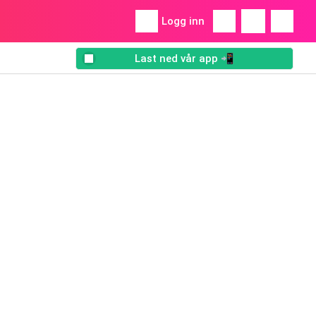
Logg inn
Last ned vår app 📲