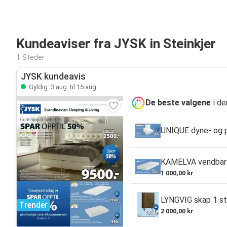
Kundeaviser fra JYSK in Steinkjer
1 Steder
JYSK kundeavis
Gyldig: 3 aug. til 15 aug.
De beste valgene
i de
UNIQUE dyne- og p
KAMELVA vendbar 
1 000,00 kr
LYNGVIG skap 1 s
Trender
2 000,00 kr