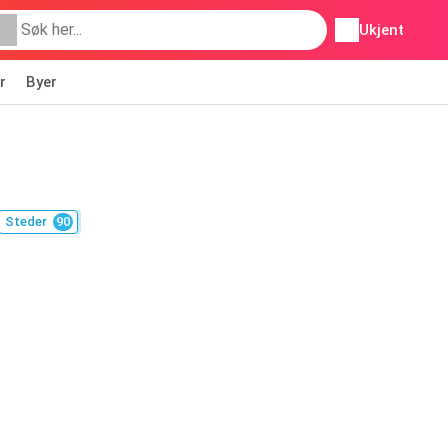
Ukjent
r
Byer
Steder
90