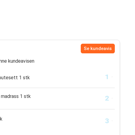
Se kundeavis
nne kundeavisen
utesett 1 stk
madrass 1 stk
tk