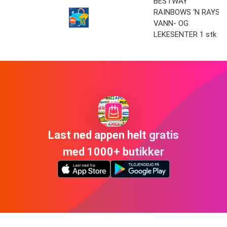
BESTWAY
RAINBOWS ‘N RAYS
VANN- OG
LEKESENTER 1 stk
Last ned appen helt gratis
med 1000+ butikker