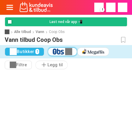
!
Last ned vår app 📲
Alle tilbud
Vann
Coop Obs
Vann tilbud Coop Obs
Butikker
1
Filtre
Legg til