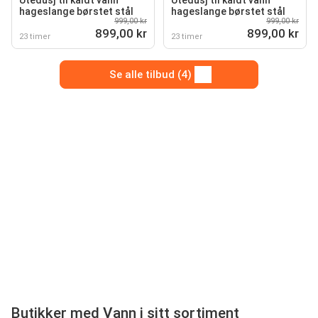
Utedusj til kaldt vann
Utedusj til kaldt vann
hageslange børstet stål
hageslange børstet stål
999,00 kr
999,00 kr
899,00 kr
899,00 kr
23 timer
23 timer
Se alle tilbud (4)
Butikker med Vann i sitt sortiment