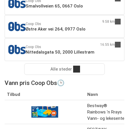
Coop Obs
Smalvollveien 65, 0667 Oslo
9.58 km
Coop Obs
Østre Aker vei 264, 0977 Oslo
16.55 km
Coop Obs
Nittedalsgata 50, 2000 Lillestrøm
Alle steder
Vann pris Coop Obs🕒
Tilbud
Navn
Bestway®
Rainbows 'n Rrays
Vann- og lekesenter