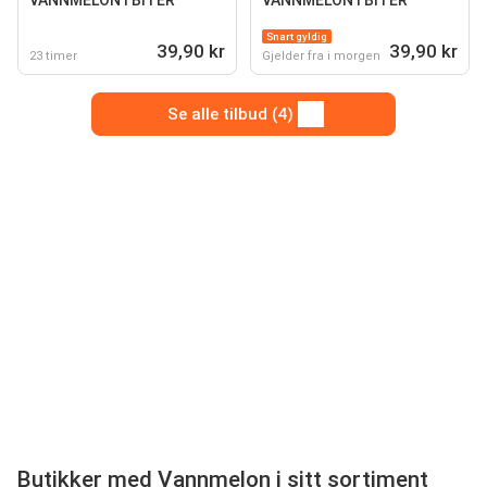
VANNMELON I BITER
VANNMELON I BITER
Snart gyldig
39,90 kr
39,90 kr
23 timer
Gjelder fra i morgen
Se alle tilbud (4)
Butikker med Vannmelon i sitt sortiment