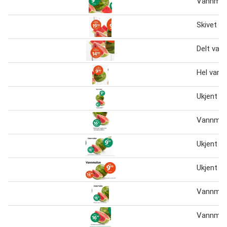
Vannmel
Skivet v
Delt van
Hel vann
Ukjent v
Vannmel
Ukjent v
Ukjent v
Vannmel
Vannmel