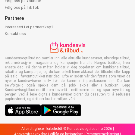
Følg oss på Youtube
Følg oss på TikTok
Partnere
Interessert i et partnerskap?
Kontakt oss
Kundeavisogtilbud.no samler inn alle aktuelle kundeaviser, ukentlige tilbud,
reklamebrosjyrer, magasiner og kampanjer fra alle Norges butikker, hver
eneste dag. På denne måten holder vi deg oppdatert om butikkens tilbud,
rabatter og kampanjer, og du kan enkelt finne akkurat det tilbudet eller kupp
på salg i favorittbutikker nær deg. Ofte er siden vår den første som viser de
nyeste kundeavisene, selv før de kommer i postkassen din! Du kan
selvfølgelig også sjekke dem på jobb, skole eller i butikken. Legg
Kundeavisogtilbud.no til som favoritt i nettleseren din og spar mye tid og
penger. Ved å lese digitale kundeaviser bidrar du dessuten til å redusere
papirsvinnet, og dette er bra for miljøet vårt.
Alle rettigheter forbeholdt © Kundeavisogtilbud.no 2026 |
Ansvarsfraskrivelse
|
Vilkår og betingelser
|
Personvernerklæring
|