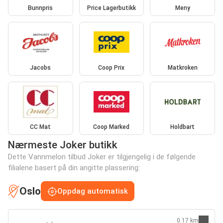
Bunnpris
Price Lagerbutikk
Meny
Jacobs
Coop Prix
Matkroken
CC Mat
Coop Marked
Holdbart
Nærmeste Joker butikk
Dette Vannmelon tilbud Joker er tilgjengelig i de følgende
filialene basert på din angitte plassering:
Oslo
Oppdag automatisk
0.17 km