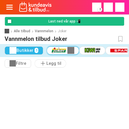
!
Last ned vår app 📲
Alle tilbud
Vannmelon
Joker
Vannmelon tilbud Joker
Butikker
1
Filtre
Legg til