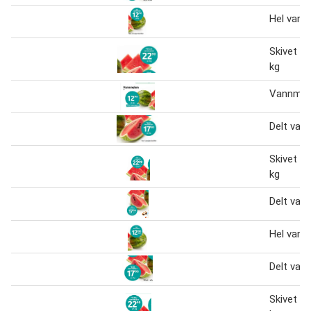
Hel vann
Skivet v
kg
Vannmel
Delt van
Skivet v
kg
Delt van
Hel vann
Delt van
Skivet v