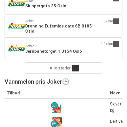
Joker
Skippergata 35 Oslo
Joker
0.32 km
Dronning Eufemias gate 6B 0185
Oslo
0.34 km
Joker
Jernbanetorget 1 0154 Oslo
Alle steder
Vannmelon pris Joker🕒
Tilbud
Navn
Skivet v
kg
Delt van