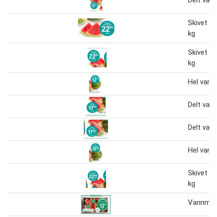
Delt van
Skivet v
kg
Skivet v
kg
Hel vann
Delt van
Delt van
Hel vann
Skivet v
kg
Vannmel