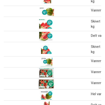
kg
Vannmel
Skivet v
kg
Delt van
Skivet v
kg
Vannmel
Vannmel
Vannmel
Hel vann