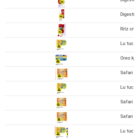
Digestive
Ritz crac
Lu tuc kj
Oreo kje
Safari kj
Lu tuc kj
Safari kj
Safari kj
Lu tuc kj