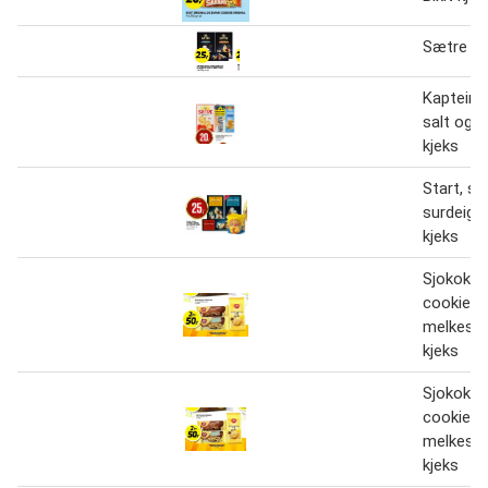
Sætre kj
Kaptein,
salt og 
kjeks
Start, sp
surdeig o
kjeks
Sjokokle
cookiegl
melkesjo
kjeks
Sjokokle
cookiegl
melkesjo
kjeks