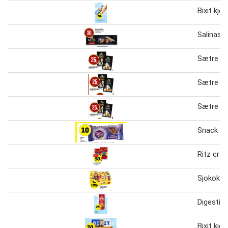
Bixit kjek
Salinas K
Sætre kj
Sætre kj
Sætre kj
Snack a 
Ritz crac
Sjokokle
Digestive
Bixit kjek