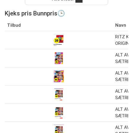
Kjeks pris Bunnpris🕒
Tilbud
Navn
RITZ KJ
ORIGINAL
ALT AV 
SÆTRE 1
ALT AV 
SÆTRE 1
ALT AV 
SÆTRE 1
ALT AV 
SÆTRE 1
ALT AV 