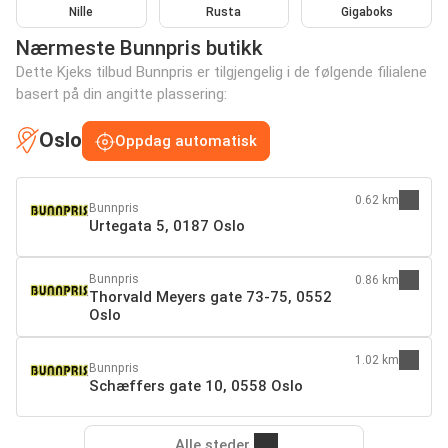
Nille
Rusta
Gigaboks
Nærmeste Bunnpris butikk
Dette Kjeks tilbud Bunnpris er tilgjengelig i de følgende filialene
basert på din angitte plassering:
Oslo
Oppdag automatisk
0.62 km
Bunnpris
Urtegata 5, 0187 Oslo
Bunnpris
0.86 km
Thorvald Meyers gate 73-75, 0552
Oslo
1.02 km
Bunnpris
Schæffers gate 10, 0558 Oslo
Alle steder