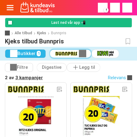
!
Last ned vår app 📲
Alle tilbud
Kjeks
Bunnpris
Kjeks tilbud Bunnpris
Butikker
1
Filtre
Digestive
Legg til
2 av
3 kampanjer
Relevans