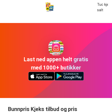
Tuc kjek
salt
Last ned appen helt gratis
med 1000+ butikker
Bunnpris Kjeks tilbud og pris