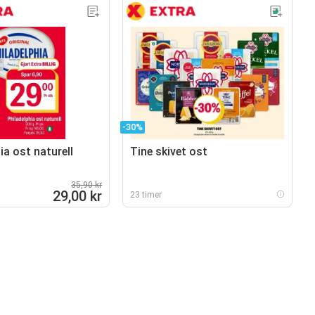
-30%
ia ost naturell
Tine skivet ost
35,90 kr
29,00 kr
23 timer