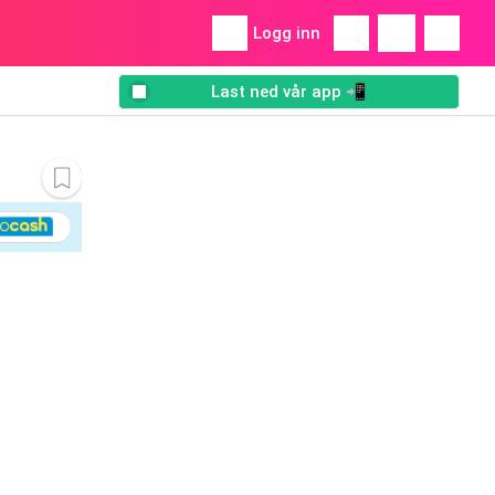
Logg inn
Last ned vår app 📲