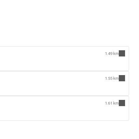
1.49 km
1.55 km
1.61 km