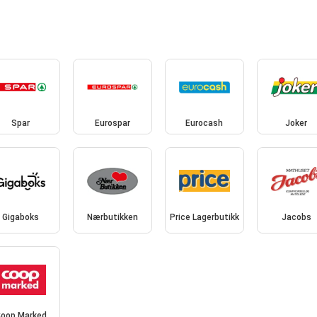
Spar
Eurospar
Eurocash
Joker
Gigaboks
Nærbutikken
Price Lagerbutikk
Jacobs
oop Marked