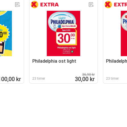
Philadelphia ost light
Philadelph
36,90 kr
100,00 kr
30,00 kr
23 timer
23 timer