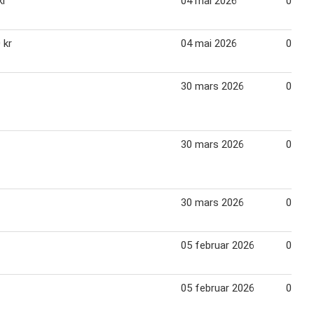
kr
04 mai 2026
09 ma
 kr
04 mai 2026
09 ma
30 mars 2026
04 apr
30 mars 2026
04 apr
30 mars 2026
04 apr
05 februar 2026
07 fe
05 februar 2026
07 fe