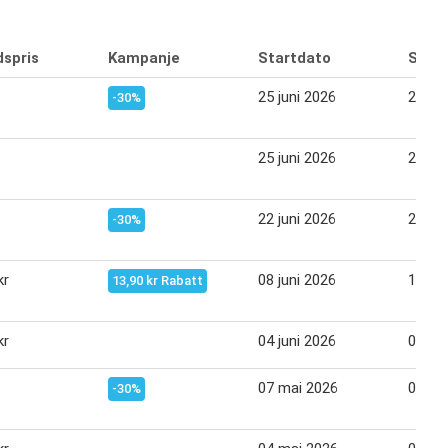
dspris
Kampanje
Startdato
Slutt
25 juni 2026
27 jun
-30%
25 juni 2026
27 jun
22 juni 2026
27 jun
-30%
kr
08 juni 2026
13 jun
13,90 kr Rabatt
kr
04 juni 2026
06 jun
07 mai 2026
09 ma
-30%