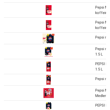
Pepsi Ma
koffeinfr
Pepsi Ma
koffeinfr
Pepsi max
Pepsi ma
1.5 L
PEPSI Ma
1.5 L
Pepsi ma
Pepsi Ma
Medlems
PEPSI M