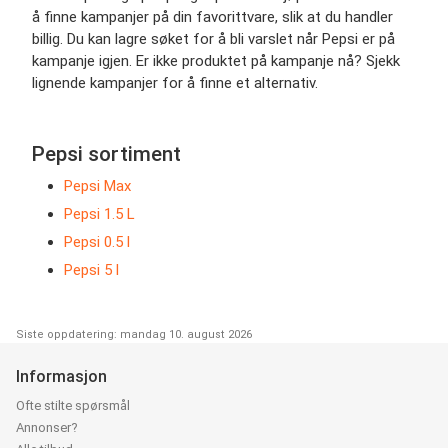
å finne kampanjer på din favorittvare, slik at du handler
billig. Du kan lagre søket for å bli varslet når Pepsi er på
kampanje igjen. Er ikke produktet på kampanje nå? Sjekk
lignende kampanjer for å finne et alternativ.
Pepsi sortiment
Pepsi Max
Pepsi 1.5 L
Pepsi 0.5 l
Pepsi 5 l
Siste oppdatering: mandag 10. august 2026
Informasjon
Ofte stilte spørsmål
Annonser?