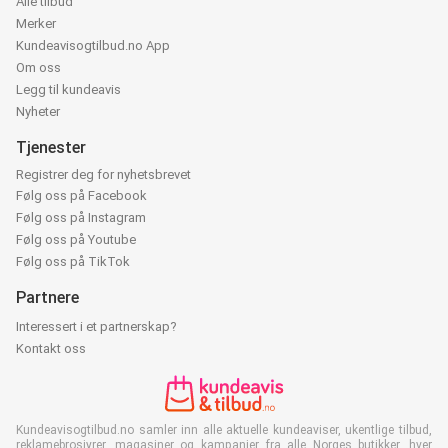
Alle tilbud
Merker
Kundeavisogtilbud.no App
Om oss
Legg til kundeavis
Nyheter
Tjenester
Registrer deg for nyhetsbrevet
Følg oss på Facebook
Følg oss på Instagram
Følg oss på Youtube
Følg oss på TikTok
Partnere
Interessert i et partnerskap?
Kontakt oss
Kundeavisogtilbud.no samler inn alle aktuelle kundeaviser, ukentlige tilbud,
reklamebrosjyrer, magasiner og kampanjer fra alle Norges butikker, hver