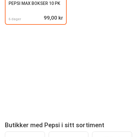
PEPSI MAX BOKSER 10 PK
99,00 kr
6 dager
Butikker med Pepsi i sitt sortiment