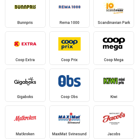
Bunnpris
Rema 1000
Scandinavian Park
Coop Extra
Coop Prix
Coop Mega
Gigaboks
Coop Obs
Kiwi
Matkroken
MaxiMat Svinesund
Jacobs