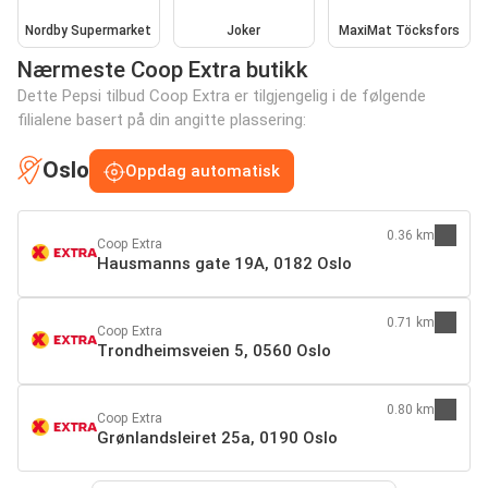
Nordby Supermarket
Joker
MaxiMat Töcksfors
Nærmeste Coop Extra butikk
Dette Pepsi tilbud Coop Extra er tilgjengelig i de følgende
filialene basert på din angitte plassering:
Oslo
Oppdag automatisk
0.36 km
Coop Extra
Hausmanns gate 19A, 0182 Oslo
0.71 km
Coop Extra
Trondheimsveien 5, 0560 Oslo
0.80 km
Coop Extra
Grønlandsleiret 25a, 0190 Oslo