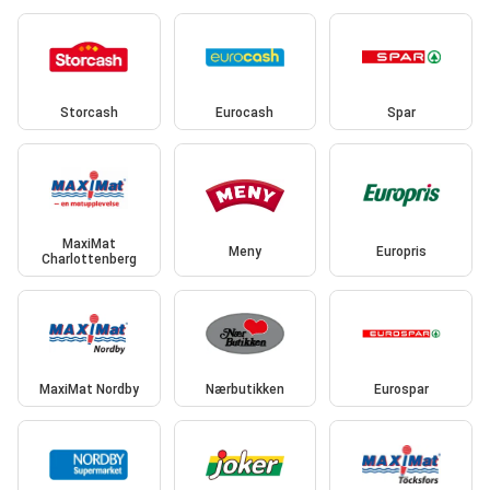
Storcash
Eurocash
Spar
MaxiMat
Meny
Europris
Charlottenberg
MaxiMat Nordby
Nærbutikken
Eurospar