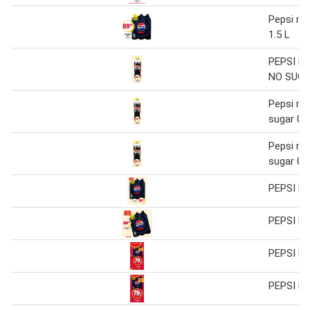
Pepsi ma
1.5 L
PEPSI M
NO SUG
Pepsi ma
sugar 0.5
Pepsi ma
sugar 0.5
PEPSI M
PEPSI M
PEPSI M
PEPSI M