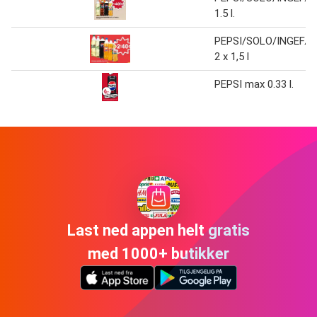
1.5 l.
PEPSI/SOLO/INGEFÆ
2 x 1,5 l
PEPSI max 0.33 l.
Last ned appen helt gratis
med 1000+ butikker