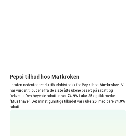
Pepsi tilbud hos Matkroken
I grafen nedenfor ser du tilbudshistorikk for
Pepsi
hos
Matkroken
. Vi
har vurdert tilbudene fra de siste åtte ukene basert på rabatt og
frekvens. Den høyeste rabatten var
74.9%
i
uke 25
og fikk merket
"
Musthave
". Det minst gunstige tilbudet var i
uke 25
, med bare
74.9%
rabatt.