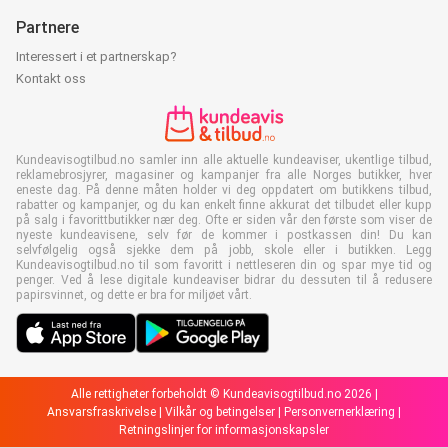
Partnere
Interessert i et partnerskap?
Kontakt oss
Kundeavisogtilbud.no samler inn alle aktuelle kundeaviser, ukentlige tilbud,
reklamebrosjyrer, magasiner og kampanjer fra alle Norges butikker, hver
eneste dag. På denne måten holder vi deg oppdatert om butikkens tilbud,
rabatter og kampanjer, og du kan enkelt finne akkurat det tilbudet eller kupp
på salg i favorittbutikker nær deg. Ofte er siden vår den første som viser de
nyeste kundeavisene, selv før de kommer i postkassen din! Du kan
selvfølgelig også sjekke dem på jobb, skole eller i butikken. Legg
Kundeavisogtilbud.no til som favoritt i nettleseren din og spar mye tid og
penger. Ved å lese digitale kundeaviser bidrar du dessuten til å redusere
papirsvinnet, og dette er bra for miljøet vårt.
Alle rettigheter forbeholdt © Kundeavisogtilbud.no 2026 |
Ansvarsfraskrivelse
|
Vilkår og betingelser
|
Personvernerklæring
|
Retningslinjer for informasjonskapsler