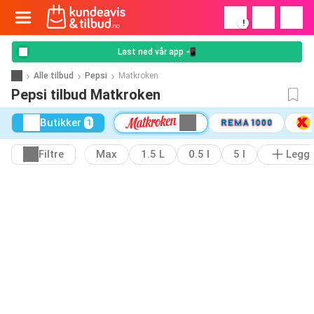
!
Last ned vår app 📲
Alle tilbud
Pepsi
Matkroken
Pepsi tilbud Matkroken
Butikker
1
Filtre
Max
1.5 L
0.5 l
5 l
Legg t