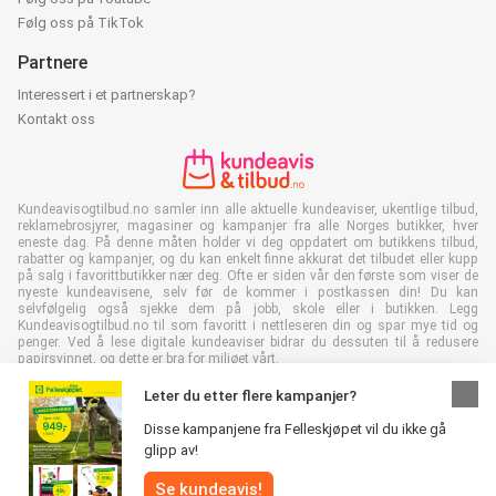
Følg oss på TikTok
Partnere
Interessert i et partnerskap?
Kontakt oss
Kundeavisogtilbud.no samler inn alle aktuelle kundeaviser, ukentlige tilbud,
reklamebrosjyrer, magasiner og kampanjer fra alle Norges butikker, hver
eneste dag. På denne måten holder vi deg oppdatert om butikkens tilbud,
rabatter og kampanjer, og du kan enkelt finne akkurat det tilbudet eller kupp
på salg i favorittbutikker nær deg. Ofte er siden vår den første som viser de
nyeste kundeavisene, selv før de kommer i postkassen din! Du kan
selvfølgelig også sjekke dem på jobb, skole eller i butikken. Legg
Kundeavisogtilbud.no til som favoritt i nettleseren din og spar mye tid og
penger. Ved å lese digitale kundeaviser bidrar du dessuten til å redusere
papirsvinnet, og dette er bra for miljøet vårt.
Leter du etter flere kampanjer?
Disse kampanjene fra Felleskjøpet vil du ikke gå
glipp av!
Alle rettigheter forbeholdt © Kundeavisogtilbud.no 2026 |
Se kundeavis!
Ansvarsfraskrivelse
|
Vilkår og betingelser
|
Personvernerklæring
|