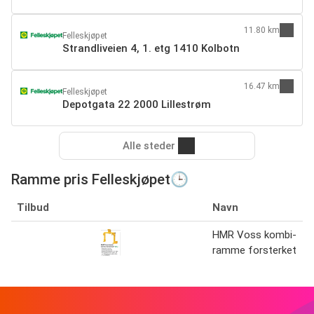
11.80 km
Felleskjøpet
Strandliveien 4, 1. etg 1410 Kolbotn
16.47 km
Felleskjøpet
Depotgata 22 2000 Lillestrøm
Alle steder
Ramme pris Felleskjøpet🕒
Tilbud
Navn
HMR Voss kombi-
ramme forsterket