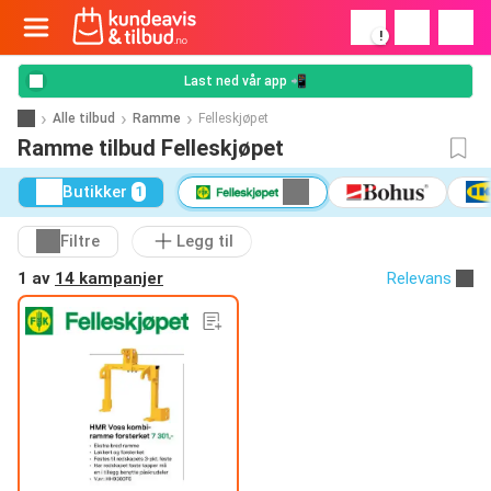
!
Last ned vår app 📲
Alle tilbud
Ramme
Felleskjøpet
Ramme tilbud Felleskjøpet
Butikker
1
Filtre
Legg til
1 av
14 kampanjer
Relevans