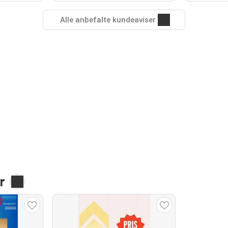
Alle anbefalte kundeaviser
r