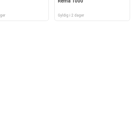
Rema 1000
ager
Gyldig i 2 dager