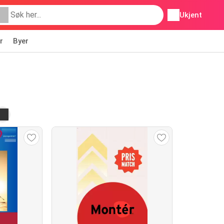
Ukjent
r
Byer