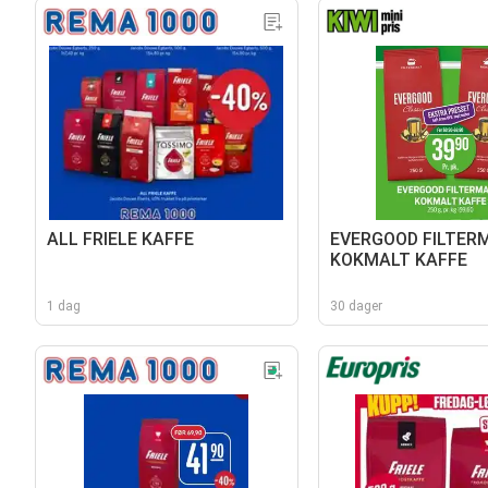
ALL FRIELE KAFFE
EVERGOOD FILTER
KOKMALT KAFFE
1 dag
30 dager