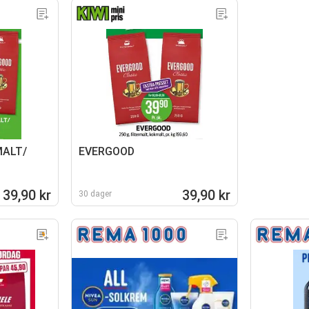
MALT/
EVERGOOD
39,90 kr
39,90 kr
30 dager