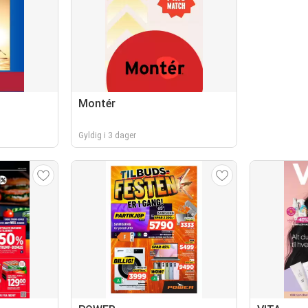
Montér
Gyldig i 3 dager