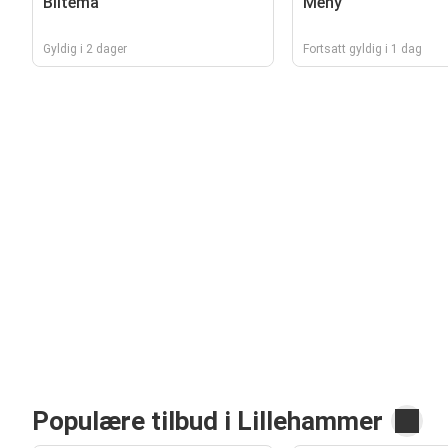
Biltema
Meny
Gyldig i 2 dager
Fortsatt gyldig i 1 dag
Populære tilbud i Lillehammer