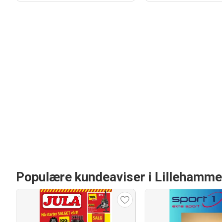
Populære kundeaviser i Lillehamme