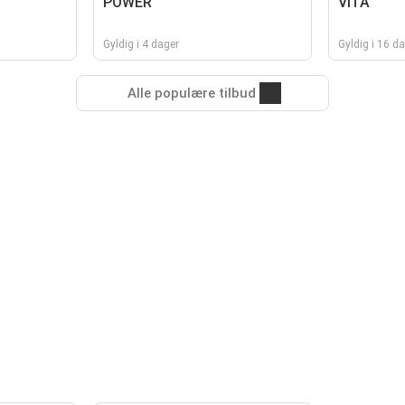
POWER
VITA
Gyldig i 4 dager
Gyldig i 16 d
Alle populære tilbud